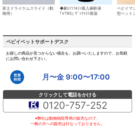
富士ドライケムスライド（動
◆劇)ｲｿﾌﾙﾗﾝ吸入麻酔液
ペピイマ
物用）
｢VTRS｣ ｳﾞｨｱﾄﾘｽ製薬
型ペット
ペピイベットサポートデスク
お探しの商品が見つからない場合も、お調べいたしますので、お気軽
にお問い合わせ下さい。
月〜金 9:00〜17:00
クリックして電話をかける
0120-757-252
※弊社は動物病院専用の販売なので、
一般の方への販売は行なっておりません。