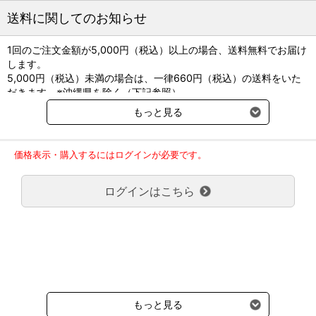
対象動物：犬
送料に関してのお知らせ
原産国名：日本
賞味期限：製造から13ヶ月（未開封時）
1回のご注文金額が5,000円（税込）以上の場合、送料無料でお届け
します。
・本製品は犬専用です。
5,000円（税込）未満の場合は、一律660円（税込）の送料をいた
・使用中に異常が見られた場合は、直ちに使用を中止し、かかりつ
だきます。※沖縄県を除く（下記参照）
けの獣医師にご相談ください。
※2017年11月14日（火）より沖縄県へのお届けにつきましては、1
・生後5ヶ月未満の幼犬には与えないでください。
もっと見る
回のご注文金額（税込）が、30,000円以上で配送無料となります。
・喉に詰まる可能性があるため、必ず飼い主の目の届くところで与
30,000円未満の場合、1,800円（税込）の送料をいただきます。
えてください。
ご了承のほどよろしくお願い致します。
・脱酸素剤は食べられません。
価格表示・購入するにはログインが必要です。
弊社都合でお届けが２回以上に分かれる場合の送料負担は、１回分
・天然成分を使用しているため、色調に差が見られることがありま
のみで新たな送料は発生しません。
すが、品質に影響はありません。
ログインはこちら
大型商品送料が必要な商品をご注文の場合は、大型商品送料のみご
負担頂きます。
1日あたりの給与量；・1日量として1本を与えてください。
通常送料660円はかかりません。
・左側、右側の奥歯で交互に噛ませてください。
クール便の商品につきましては、一律220円のクール便送料をいた
・噛ませる際は、必ず飼い主が手に持ってゆっくり与えてくださ
だきます。（沖縄、小笠原諸島以外）
い。
要冷蔵の液剤・薬品の沖縄県及び小笠原諸島へのお届けには、通常
送料660円（税込）に加えて別途クール便代990円（税込）を申し
原材料：牛皮、豚皮パウダー、タピオカ澱粉、米粉、グロビゲン
受けます。
PG、炭酸カルシウム、酸化防止剤（ビタミンE、カテキン、ルチ
もっと見る
ン）、グリセリン、保存料（ソルビン酸K）