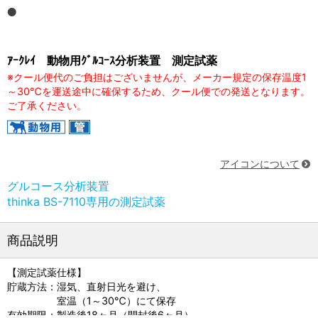
ｱｰｸﾚｲ 動物用ｸﾞﾙｺｰｽ分析装置 測定試薬
※クール便代のご負担はございませんが、メーカー規定の保存温度1
～30℃を運送途中に確保するため、クール便での発送となります。
ご了承ください。
アイコンについて
グルコース分析装置
thinka BS-7110専用の測定試薬
商品説明
【測定試薬仕様】
貯蔵方法：湿気、直射日光を避け、
室温（1～30℃）にて保存
有効期限：製造後18ヶ月（開封後6ヶ月）