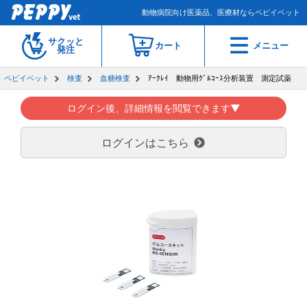
動物病院向け医薬品、医療材ならペピイベット
サクッと
カート
メニュー
発注
ペピイベット
検査
血糖検査
ｱｰｸﾚｲ 動物用ｸﾞﾙｺｰｽ分析装置 測定試薬
ログイン後、詳細情報を閲覧できます▼
ログインはこちら