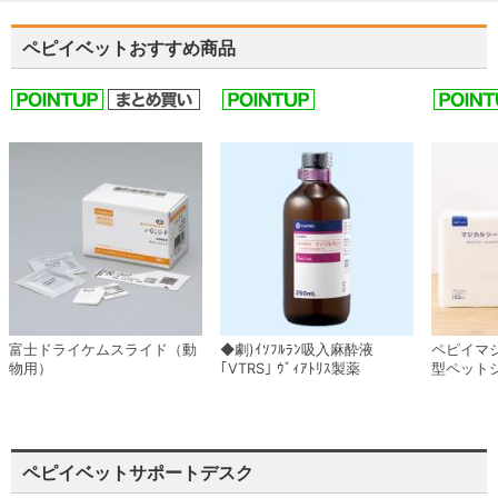
ペピイベットおすすめ商品
富士ドライケムスライド（動
◆劇)ｲｿﾌﾙﾗﾝ吸入麻酔液
ペピイマ
物用）
｢VTRS｣ ｳﾞｨｱﾄﾘｽ製薬
型ペット
ペピイベットサポートデスク