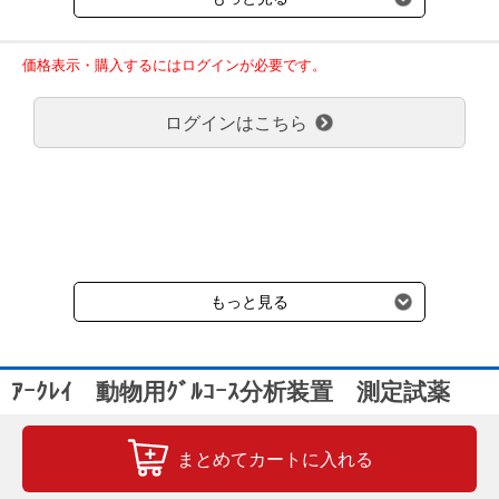
回のご注文金額（税込）が、30,000円以上で配送無料となります。
30,000円未満の場合、1,800円（税込）の送料をいただきます。
ご了承のほどよろしくお願い致します。
価格表示・購入するにはログインが必要です。
弊社都合でお届けが２回以上に分かれる場合の送料負担は、１回分
のみで新たな送料は発生しません。
ログインはこちら
大型商品送料が必要な商品をご注文の場合は、大型商品送料のみご
負担頂きます。
通常送料660円はかかりません。
クール便の商品につきましては、一律220円のクール便送料をいた
だきます。（沖縄、小笠原諸島以外）
要冷蔵の液剤・薬品の沖縄県及び小笠原諸島へのお届けには、通常
送料660円（税込）に加えて別途クール便代990円（税込）を申し
受けます。
もっと見る
ｱｰｸﾚｲ 動物用ｸﾞﾙｺｰｽ分析装置 測定試薬
まとめてカートに入れる