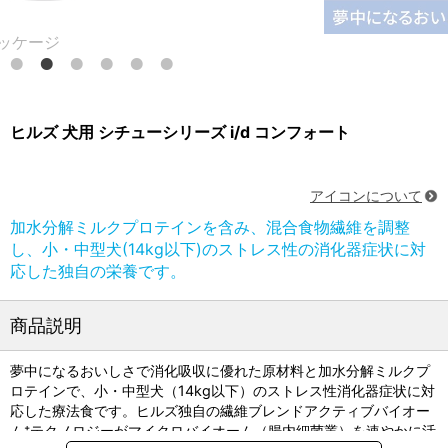
ケージ
ヒルズ 犬用 シチューシリーズ i/d コンフォート
アイコンについて
加水分解ミルクプロテインを含み、混合食物繊維を調整
し、小・中型犬(14kg以下)のストレス性の消化器症状に対
応した独自の栄養です。
商品説明
夢中になるおいしさで消化吸収に優れた原材料と加水分解ミルクプ
ロテインで、小・中型犬（14kg以下）のストレス性消化器症状に対
応した療法食です。ヒルズ独自の繊維ブレンドアクティブバイオー
ム⁺テクノロジーがマイクロバイオーム（腸内細菌叢）を速やかに活