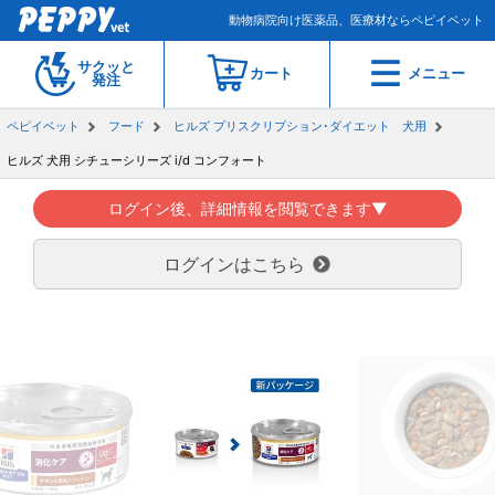
動物病院向け医薬品、医療材ならペピイベット
サクッと
カート
メニュー
発注
ペピイベット
フード
ヒルズ プリスクリプション･ダイエット 犬用
ヒルズ 犬用 シチューシリーズ i/d コンフォート
ログイン後、詳細情報を閲覧できます▼
ログインはこちら