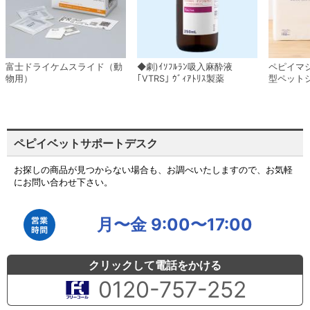
富士ドライケムスライド（動
◆劇)ｲｿﾌﾙﾗﾝ吸入麻酔液
ペピイマ
物用）
｢VTRS｣ ｳﾞｨｱﾄﾘｽ製薬
型ペット
ペピイベットサポートデスク
お探しの商品が見つからない場合も、お調べいたしますので、お気軽
にお問い合わせ下さい。
月〜金 9:00〜17:00
クリックして電話をかける
0120-757-252