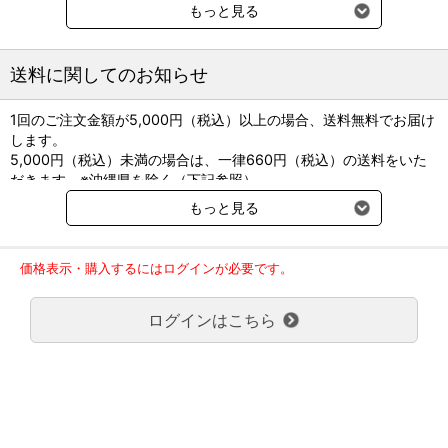
性化することで、消化器の健康をサポートすることが科学的に証明
もっと見る
されています。
健康状態：消化ケア
犬種サイズ：小型犬、中型犬
送料に関してのお知らせ
ライフステージ：成犬、高齢犬
トイ・プードル、 チワワ、 ミニチュア・ダックスフンド、 ポメラ
1回のご注文金額が5,000円（税込）以上の場合、送料無料でお届け
ニアン、 ヨークシャー・テリア、 ミニチュア・シュナウザー シ
します。
ー・ズー パピヨンなどにもおすすめ
5,000円（税込）未満の場合は、一律660円（税込）の送料をいた
原材料名: ポーク、米、チキン、コーンスターチ、スクロース、グル
だきます。※沖縄県を除く（下記参照）
コース、卵白、チキンエキス、ニンジン、植物性油脂、ピーカンナ
※2017年11月14日（火）より沖縄県へのお届けにつきましては、1
ッツ殻パウダー、亜麻仁、ショウガ、ビートパルプ、柑橘類、クラ
もっと見る
回のご注文金額（税込）が、30,000円以上で配送無料となります。
ンベリー、小麦、加水分解ミルクプロテイン、ミネラル類（カルシ
30,000円未満の場合、1,800円（税込）の送料をいただきます。
ウム、リン、ナトリウム、カリウム、マグネシウム、銅、鉄、マン
ご了承のほどよろしくお願い致します。
ガン、亜鉛、ヨウ素）、増粘多糖類（アルギン酸カリウム、グァー
価格表示・購入するにはログインが必要です。
弊社都合でお届けが２回以上に分かれる場合の送料負担は、１回分
ガム他)、ビタミン類（B1、B2 、B6 、B12、 C 、D3 、E、 K、ナ
のみで新たな送料は発生しません。
イアシン、パントテン酸、葉酸、ビオチン、コリン）、アミノ酸類
ログインはこちら
大型商品送料が必要な商品をご注文の場合は、大型商品送料のみご
（タウリン、リジン）、カルニチン
負担頂きます。
通常送料660円はかかりません。
クール便の商品につきましては、一律220円のクール便送料をいた
人間と同じように、一部の犬は体全体に悪影響を与えうるストレス
だきます。（沖縄、小笠原諸島以外）
を経験することがあります。ストレスはマイクロバイオーム（腸内
要冷蔵の液剤・薬品の沖縄県及び小笠原諸島へのお届けには、通常
細菌叢）のバランスが悪くなったり、腸の運動に影響を与える可能
送料660円（税込）に加えて別途クール便代990円（税込）を申し
性があり、消化の不調を引き起こすかもしれません。これは、愛犬