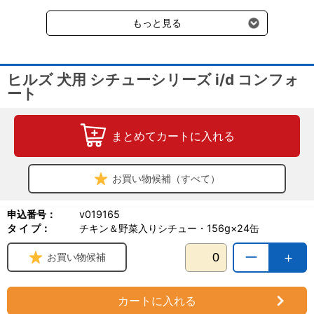
受けます。
だけでなく周囲の人にとってもつらい経験となるでしょう。
もっと見る
そんなペットのために、ヒルズの栄養学者と獣医師が開発したの
が、ヒルズ プリスクリプション・ダイエット 〈犬用〉i/d コンフォ
ート チキン＆野菜入りシチュー 缶詰です。このフードは、 消化吸
収に優れた原材料と加水分解ミルクプロテインで、小・中型犬
ヒルズ 犬用 シチューシリーズ i/d コンフォ
（14kg以下）のストレス性消化器症状に対応した療法食です。ま
ート
た、このシチュー缶は、一口サイズの美味しいお肉や、お米、野菜
などの食材で作られています。
製品の特長：加水分解ミルクプロテイン配合、優れた消化性
まとめてカートに入れる
アクティブバイオーム⁺テクノロジーを採用、ショウガを配合
オメガ-3脂肪酸含有、科学的に証明された抗酸化成分含有
ミネラルを調整
ペットにとってのメリット：ストレス性の消化器症状に配慮し、健
お買い物候補（すべて）
康的な消化と便をサポートします
腸内の善玉菌を増やし、消化管のはたらきをサポートします
申込番号：
v019165
長期給与で健康をサポートし免疫力を維持します
タ イ プ：
チキン＆野菜入りシチュー・156g×24缶
原産国名：アメリカ合衆国
ー
＋
お買い物候補
カートに入れる