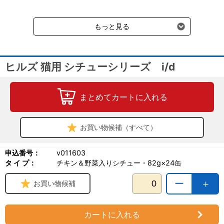
送料660円（税込）に加えて別途クール便代990円（税込）を申し
療法食です。夢中になるおいしさで、栄養を補給します速やかに健
受けます。
康的な消化と便をサポートしますエネルギーの補給に役立ち、健康
もっと見る
をサポートし免疫力を維持します幼犬、成犬が必要とする栄養を満
たしています
原産国名：アメリカ合衆国
ヒルズ 猫用 シチューシリーズ i/d
まとめてカートに入れる
お買い物候補（すべて）
申込番号：
v011603
タ イ プ：
チキン＆野菜入りシチュー・82g×24缶
ー
＋
お買い物候補
カートに入れる