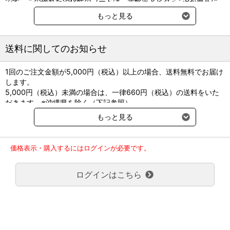
です。この優れた消化性のフードは、電解質とビタミンBが豊富に
含まれているため、栄養素を吸収しやすく、失われた栄養素を補い
もっと見る
ます。豊富なオメガ-3&6脂肪酸や、科学的に証明された抗酸化成分
により、健康をサポートし免疫力を維持します。 ヒルズ プリスクリ
プション・ダイエット 〈犬用〉i/d チキン＆野菜入りシチュー缶
送料に関してのお知らせ
は、お腹の不調をケアするために特別な栄養組成となっており、幼
犬、成犬が必要とする栄養を満たしていますので、どちらにもお使
1回のご注文金額が5,000円（税込）以上の場合、送料無料でお届け
いいただけます。このシチュー缶は、一口サイズの美味しいお肉や
します。
ニンジンなどの健康的な食材で作られています。
5,000円（税込）未満の場合は、一律660円（税込）の送料をいた
原材料名: チキン、ポーク、ライススターチ、米 、ニンジン、チキ
だきます。※沖縄県を除く（下記参照）
ンエキス、スクロース、ビートパルプ、セルロース、卵白、サイリ
※2017年11月14日（火）より沖縄県へのお届けにつきましては、1
ウム、ミネラル類、増粘多糖類(グアーガム)、アミノ酸類（スレオ
もっと見る
回のご注文金額（税込）が、30,000円以上で配送無料となります。
ニン、タウリン、トリプトファン、リジン）、ビタミン類（ビタミ
30,000円未満の場合、1,800円（税込）の送料をいただきます。
ンE、ビタミンC、ベータ-カロテン、他）
ご了承のほどよろしくお願い致します。
価格表示・購入するにはログインが必要です。
弊社都合でお届けが２回以上に分かれる場合の送料負担は、１回分
のみで新たな送料は発生しません。
製品の特長： 優れた消化性で栄養の吸収をサポート善玉菌を増や
ログインはこちら
大型商品送料が必要な商品をご注文の場合は、大型商品送料のみご
し、マイクロバイオーム（腸内細菌叢）を活性化豊富な電解質とビ
負担頂きます。
タミンBを含有科学的に証明された抗酸化成分オメガ-3&6脂肪酸を
通常送料660円はかかりません。
含有
クール便の商品につきましては、一律220円のクール便送料をいた
ペットにとってのメリット： ヒルズ プリスクリプション・ダイエッ
だきます。（沖縄、小笠原諸島以外）
ト〈犬用〉i/d チキン＆野菜入りシチュー缶 は優れた消化性と混合
要冷蔵の液剤・薬品の沖縄県及び小笠原諸島へのお届けには、通常
食物繊維で、消化器症状のケアに役立つことが科学的に証明された