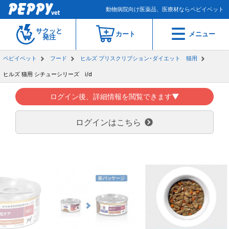
動物病院向け医薬品、医療材ならペピイベット
サクッと
カート
メニュー
発注
ペピイベット
フード
ヒルズ プリスクリプション･ダイエット 猫用
ヒルズ 猫用 シチューシリーズ i/d
ログイン後、詳細情報を閲覧できます▼
ログインはこちら