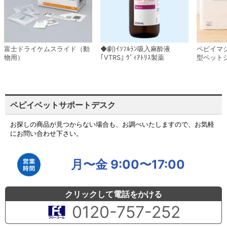
富士ドライケムスライド（動
◆劇)ｲｿﾌﾙﾗﾝ吸入麻酔液
ペピイマ
物用）
｢VTRS｣ ｳﾞｨｱﾄﾘｽ製薬
型ペット
ペピイベットサポートデスク
お探しの商品が見つからない場合も、お調べいたしますので、お気軽
にお問い合わせ下さい。
月〜金 9:00〜17:00
クリックして電話をかける
0120-757-252