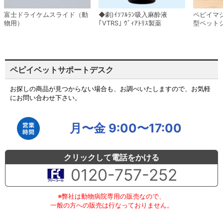
富士ドライケムスライド（動
◆劇)ｲｿﾌﾙﾗﾝ吸入麻酔液
ペピイマ
物用）
｢VTRS｣ ｳﾞｨｱﾄﾘｽ製薬
型ペット
ペピイベットサポートデスク
お探しの商品が見つからない場合も、お調べいたしますので、お気軽
にお問い合わせ下さい。
月〜金 9:00〜17:00
クリックして電話をかける
0120-757-252
※弊社は動物病院専用の販売なので、
一般の方への販売は行なっておりません。