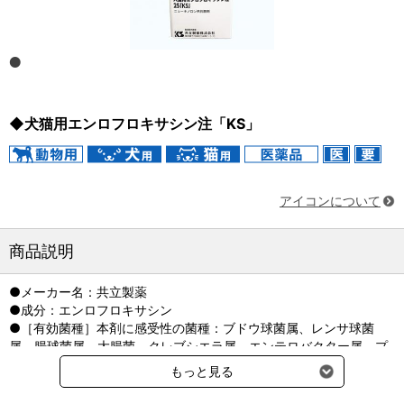
◆犬猫用エンロフロキサシン注「KS」
アイコンについて
商品説明
●メーカー名：共立製薬
●成分：エンロフロキサシン
●［有効菌種］本剤に感受性の菌種：ブドウ球菌属、レンサ球菌
属、腸球菌属、大腸菌、クレブシエラ属、エンテロバクター属、プ
ロテウス属、シュードモナス属、ステノトロホモナス・マルトフィ
もっと見る
リア、アシネトバクター・カルコアセティクス