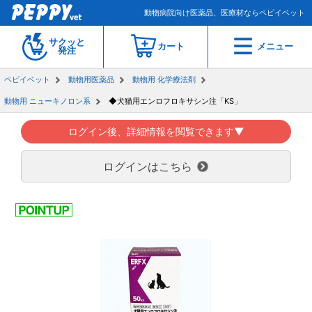
動物病院向け医薬品、医療材ならペピイベット
サクッと
カート
メニュー
発注
ペピイベット
動物用医薬品
動物用 化学療法剤
動物用 ニューキノロン系
◆犬猫用エンロフロキサシン注「KS」
ログイン後、詳細情報を閲覧できます▼
ログインはこちら