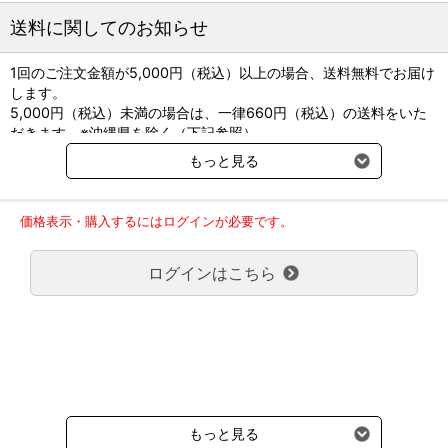
●用法・容量：1日1回、体重1kg当たりエンロフロキサシンとして
送料に関してのお知らせ
5mg（製剤として0.2mL）を皮下に注射する。
1回のご注文金額が5,000円（税込）以上の場合、送料無料でお届け
します。
5,000円（税込）未満の場合は、一律660円（税込）の送料をいた
だきます。※沖縄県を除く（下記参照）
※2017年11月14日（火）より沖縄県へのお届けにつきましては、1
もっと見る
回のご注文金額（税込）が、30,000円以上で配送無料となります。
30,000円未満の場合、1,800円（税込）の送料をいただきます。
ご了承のほどよろしくお願い致します。
価格表示・購入するにはログインが必要です。
弊社都合でお届けが２回以上に分かれる場合の送料負担は、１回分
のみで新たな送料は発生しません。
ログインはこちら
大型商品送料が必要な商品をご注文の場合は、大型商品送料のみご
負担頂きます。
通常送料660円はかかりません。
クール便の商品につきましては、一律220円のクール便送料をいた
だきます。（沖縄、小笠原諸島以外）
要冷蔵の液剤・薬品の沖縄県及び小笠原諸島へのお届けには、通常
送料660円（税込）に加えて別途クール便代990円（税込）を申し
受けます。
もっと見る