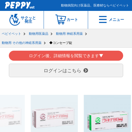
動物病院向け医薬品、医療材ならペピイベット
サクッと
カート
メニュー
発注
ペピイベット
動物用医薬品
動物用 神経系用薬
動物用 その他の神経系用薬
◆コンセーブ錠
ログイン後、詳細情報を閲覧できます▼
ログインはこちら