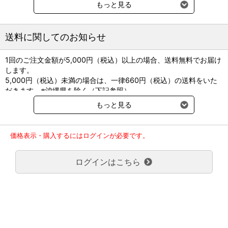
作を含む)及び、全般発作のコントロール
もっと見る
送料に関してのお知らせ
1回のご注文金額が5,000円（税込）以上の場合、送料無料でお届け
します。
5,000円（税込）未満の場合は、一律660円（税込）の送料をいた
だきます。※沖縄県を除く（下記参照）
※2017年11月14日（火）より沖縄県へのお届けにつきましては、1
もっと見る
回のご注文金額（税込）が、30,000円以上で配送無料となります。
30,000円未満の場合、1,800円（税込）の送料をいただきます。
ご了承のほどよろしくお願い致します。
価格表示・購入するにはログインが必要です。
弊社都合でお届けが２回以上に分かれる場合の送料負担は、１回分
のみで新たな送料は発生しません。
ログインはこちら
大型商品送料が必要な商品をご注文の場合は、大型商品送料のみご
負担頂きます。
通常送料660円はかかりません。
クール便の商品につきましては、一律220円のクール便送料をいた
だきます。（沖縄、小笠原諸島以外）
要冷蔵の液剤・薬品の沖縄県及び小笠原諸島へのお届けには、通常
送料660円（税込）に加えて別途クール便代990円（税込）を申し