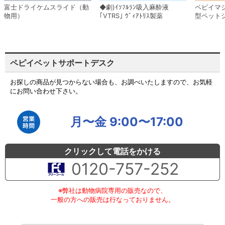
富士ドライケムスライド（動
◆劇)ｲｿﾌﾙﾗﾝ吸入麻酔液
ペピイマ
物用）
｢VTRS｣ ｳﾞｨｱﾄﾘｽ製薬
型ペット
ペピイベットサポートデスク
お探しの商品が見つからない場合も、お調べいたしますので、お気軽
にお問い合わせ下さい。
月〜金 9:00〜17:00
クリックして電話をかける
0120-757-252
※弊社は動物病院専用の販売なので、
一般の方への販売は行なっておりません。