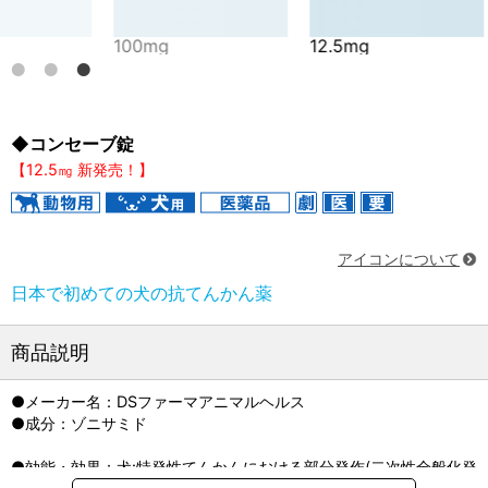
100mg
12.5mg
25mg
◆コンセーブ錠
【12.5㎎ 新発売！】
アイコンについて
日本で初めての犬の抗てんかん薬
商品説明
●メーカー名：DSファーマアニマルヘルス
●成分：ゾニサミド
●効能・効果：犬:特発性てんかんにおける部分発作(二次性全般化発