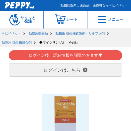
動物病院向け医薬品、医療材ならペピイベット
サクッと
カート
メニュー
発注
ペピイベット
動物用医薬品
動物用 抗生物質製剤・サルファ剤
動物用 抗生物質合剤
◆マイシリンゾル「Meiji」
ログイン後、詳細情報を閲覧できます▼
ログインはこちら