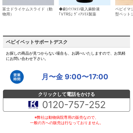
富士ドライケムスライド（動
◆劇)ｲｿﾌﾙﾗﾝ吸入麻酔液
ペピイマ
物用）
｢VTRS｣ ｳﾞｨｱﾄﾘｽ製薬
型ペット
ペピイベットサポートデスク
お探しの商品が見つからない場合も、お調べいたしますので、お気軽
にお問い合わせ下さい。
月〜金 9:00〜17:00
クリックして電話をかける
0120-757-252
※弊社は動物病院専用の販売なので、
一般の方への販売は行なっておりません。