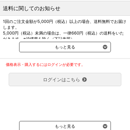
送料に関してのお知らせ
1回のご注文金額が5,000円（税込）以上の場合、送料無料でお届け
します。
5,000円（税込）未満の場合は、一律660円（税込）の送料をいた
だきます。※沖縄県を除く（下記参照）
※2017年11月14日（火）より沖縄県へのお届けにつきましては、1
もっと見る
回のご注文金額（税込）が、30,000円以上で配送無料となります。
30,000円未満の場合、1,800円（税込）の送料をいただきます。
ご了承のほどよろしくお願い致します。
価格表示・購入するにはログインが必要です。
弊社都合でお届けが２回以上に分かれる場合の送料負担は、１回分
のみで新たな送料は発生しません。
ログインはこちら
大型商品送料が必要な商品をご注文の場合は、大型商品送料のみご
負担頂きます。
通常送料660円はかかりません。
クール便の商品につきましては、一律220円のクール便送料をいた
だきます。（沖縄、小笠原諸島以外）
要冷蔵の液剤・薬品の沖縄県及び小笠原諸島へのお届けには、通常
送料660円（税込）に加えて別途クール便代990円（税込）を申し
受けます。
もっと見る