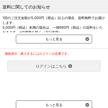
送料に関してのお知らせ
1回のご注文金額が5,000円（税込）以上の場合、送料無料でお届け
します。
5,000円（税込）未満の場合は、一律660円（税込）の送料をいた
だきます。※沖縄県を除く（下記参照）
※2017年11月14日（火）より沖縄県へのお届けにつきましては、1
もっと見る
回のご注文金額（税込）が、30,000円以上で配送無料となります。
30,000円未満の場合、1,800円（税込）の送料をいただきます。
ご了承のほどよろしくお願い致します。
価格表示・購入するにはログインが必要です。
弊社都合でお届けが２回以上に分かれる場合の送料負担は、１回分
のみで新たな送料は発生しません。
ログインはこちら
大型商品送料が必要な商品をご注文の場合は、大型商品送料のみご
負担頂きます。
通常送料660円はかかりません。
クール便の商品につきましては、一律220円のクール便送料をいた
だきます。（沖縄、小笠原諸島以外）
要冷蔵の液剤・薬品の沖縄県及び小笠原諸島へのお届けには、通常
送料660円（税込）に加えて別途クール便代990円（税込）を申し
受けます。
もっと見る