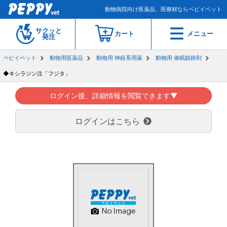
動物病院向け医薬品、医療材ならペピイベット
サクッと
カート
メニュー
発注
ペピイベット
動物用医薬品
動物用 神経系用薬
動物用 催眠鎮静剤
◆キシラジン注「フジタ」
ログイン後、詳細情報を閲覧できます▼
ログインはこちら