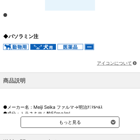
◆バソラミン注
アイコンについて
商品説明
●メーカー名：Meiji Seika ファルマ→明治ｱﾆﾏﾙﾍﾙｽ
●成分：トラネキサム酸50mg/ml
もっと見る