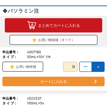
◆バソラミン注
まとめてカートに入れる
お買い物候補（すべて）
申込番号：
v007180
タ イ プ：
50mL×10ﾊﾞｲｱﾙ
ー
＋
お買い物候補
カートに入れる
申込番号：
v022537
タ イ プ：
100mL×5v