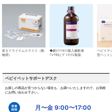
富士ドライケムスライド（動
◆劇)ｲｿﾌﾙﾗﾝ吸入麻酔液
ペピイマ
物用）
｢VTRS｣ ｳﾞｨｱﾄﾘｽ製薬
型ペット
ペピイベットサポートデスク
お探しの商品が見つからない場合も、お調べいたしますので、お気軽
にお問い合わせ下さい。
月〜金 9:00〜17:00