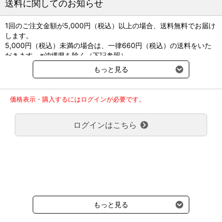
送料に関してのお知らせ
1回のご注文金額が5,000円（税込）以上の場合、送料無料でお届け
します。
5,000円（税込）未満の場合は、一律660円（税込）の送料をいた
だきます。※沖縄県を除く（下記参照）
※2017年11月14日（火）より沖縄県へのお届けにつきましては、1
もっと見る
回のご注文金額（税込）が、30,000円以上で配送無料となります。
30,000円未満の場合、1,800円（税込）の送料をいただきます。
ご了承のほどよろしくお願い致します。
価格表示・購入するにはログインが必要です。
弊社都合でお届けが２回以上に分かれる場合の送料負担は、１回分
のみで新たな送料は発生しません。
ログインはこちら
大型商品送料が必要な商品をご注文の場合は、大型商品送料のみご
負担頂きます。
通常送料660円はかかりません。
クール便の商品につきましては、一律220円のクール便送料をいた
だきます。（沖縄、小笠原諸島以外）
要冷蔵の液剤・薬品の沖縄県及び小笠原諸島へのお届けには、通常
送料660円（税込）に加えて別途クール便代990円（税込）を申し
受けます。
もっと見る