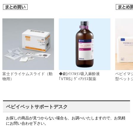
富士ドライケムスライド（動
◆劇)ｲｿﾌﾙﾗﾝ吸入麻酔液
ペピイマ
物用）
｢VTRS｣ ｳﾞｨｱﾄﾘｽ製薬
型ペット
ペピイベットサポートデスク
お探しの商品が見つからない場合も、お調べいたしますので、お気軽
にお問い合わせ下さい。