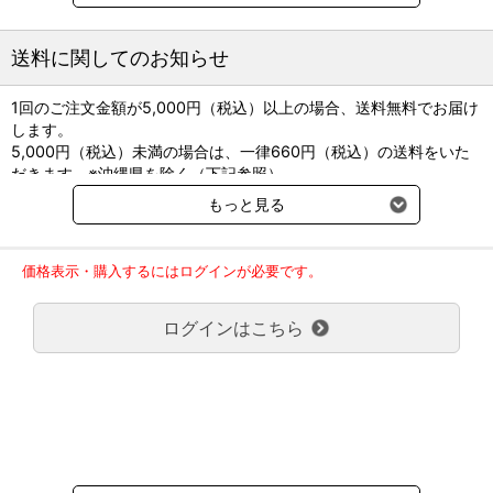
て、国内で初めてアンテドラッグ・ステロイドを含有しています。
※アンテドラッグとは、局所で作用を発現した後、速やかに分解さ
送料に関してのお知らせ
れ、全身性服作用の発現の可能性を低減することを目的に設計され
た薬剤を指します。
1回のご注文金額が5,000円（税込）以上の場合、送料無料でお届け
します。
速乾性のあるローションタイプ。スプレー後の皮膚のべたつきがあ
5,000円（税込）未満の場合は、一律660円（税込）の送料をいた
りません。
だきます。※沖縄県を除く（下記参照）
※2017年11月14日（火）より沖縄県へのお届けにつきましては、1
●製造販売：ビルバック
もっと見る
回のご注文金額（税込）が、30,000円以上で配送無料となります。
●有効性：皮膚病変部で効力を発揮
30,000円未満の場合、1,800円（税込）の送料をいただきます。
●安全性：副作用リスクを低減
ご了承のほどよろしくお願い致します。
●投与方法：投与は1日1回のスプレータイプ
価格表示・購入するにはログインが必要です。
弊社都合でお届けが２回以上に分かれる場合の送料負担は、１回分
●有効成分・分量：ヒドロコルチゾンアセポン酸エステル
のみで新たな送料は発生しません。
0.584mg/mL
ログインはこちら
大型商品送料が必要な商品をご注文の場合は、大型商品送料のみご
●効能又は効果：犬のアレルギー性皮膚炎による症状の緩和
負担頂きます。
●内容量：76mL／31mL(ミニ)
通常送料660円はかかりません。
●貯法：遮光した気密容器、室温保存
クール便の商品につきましては、一律220円のクール便送料をいた
だきます。（沖縄、小笠原諸島以外）
要冷蔵の液剤・薬品の沖縄県及び小笠原諸島へのお届けには、通常
送料660円（税込）に加えて別途クール便代990円（税込）を申し
受けます。