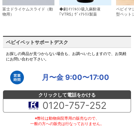
富士ドライケムスライド（動
◆劇)ｲｿﾌﾙﾗﾝ吸入麻酔液
ペピイマ
物用）
｢VTRS｣ ｳﾞｨｱﾄﾘｽ製薬
型ペット
ペピイベットサポートデスク
お探しの商品が見つからない場合も、お調べいたしますので、お気軽
にお問い合わせ下さい。
月〜金 9:00〜17:00
クリックして電話をかける
0120-757-252
※弊社は動物病院専用の販売なので、
一般の方への販売は行なっておりません。