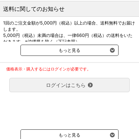
容易になります。
送料に関してのお知らせ
●メーカー名：インターベット
1回のご注文金額が5,000円（税込）以上の場合、送料無料でお届け
●成分：レボチロキシンナトリウム水和物（レボチロキシンナトリ
します。
ウムとして）
5,000円（税込）未満の場合は、一律660円（税込）の送料をいた
だきます。※沖縄県を除く（下記参照）
※別途クール便送料220円（税込）をご請求させていただきます。
※2017年11月14日（火）より沖縄県へのお届けにつきましては、1
もっと見る
回のご注文金額（税込）が、30,000円以上で配送無料となります。
30,000円未満の場合、1,800円（税込）の送料をいただきます。
ご了承のほどよろしくお願い致します。
価格表示・購入するにはログインが必要です。
弊社都合でお届けが２回以上に分かれる場合の送料負担は、１回分
のみで新たな送料は発生しません。
ログインはこちら
大型商品送料が必要な商品をご注文の場合は、大型商品送料のみご
負担頂きます。
通常送料660円はかかりません。
クール便の商品につきましては、一律220円のクール便送料をいた
だきます。（沖縄、小笠原諸島以外）
要冷蔵の液剤・薬品の沖縄県及び小笠原諸島へのお届けには、通常
送料660円（税込）に加えて別途クール便代990円（税込）を申し
受けます。
もっと見る