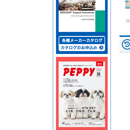
富士ドライケムスライ
◆劇)ｲｿﾌﾙﾗﾝ吸入麻酔
ペピイマジカルシーツ
口
ド（動物用）
液｢VTRS｣ ｳﾞｨｱﾄﾘｽ...
（中厚型ペットシー
ツ）