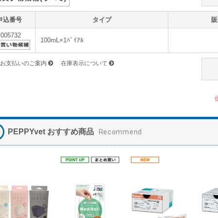
申込番号
タイプ
販
v005732
100mL×1ﾊﾞｲｱﾙ
お支払いのご案内
在庫表示について
PEPPYvet おすすめ商品
Recommend