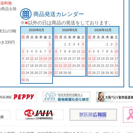
[送料無
の商品を除
商品発送カレンダー
※
■
以外の日は商品の発送をしております。
2026年8月
2026年9月
2026年10月
支払の3種
日
月
火
水
木
金
土
日
月
火
水
木
金
土
日
月
火
水
木
金
土
き330円
1
1
2
3
4
5
1
2
3
。
2
3
4
5
6
7
8
6
7
8
9
10
11
12
4
5
6
7
8
9
10
9
10
11
12
13
14
15
13
14
15
16
17
18
19
11
12
13
14
15
16
17
16
17
18
19
20
21
22
20
21
22
23
24
25
26
18
19
20
21
22
23
24
23
24
25
26
27
28
29
27
28
29
30
25
26
27
28
29
30
31
30
31