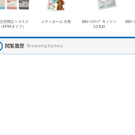
元空間広々マスク
メディボール 犬用
BBｴｰｽｸﾗｯﾌﾟ モノシン
BBｴｰ
（KF94タイプ）
1/2丸針
閲覧履歴
Browsing history