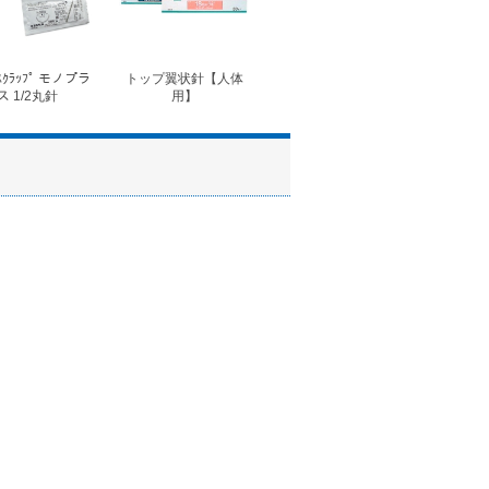
ｽｸﾗｯﾌﾟ モノプラ
トップ翼状針【人体
◆フォルテコール錠
◆コ
ス 1/2丸針
用】