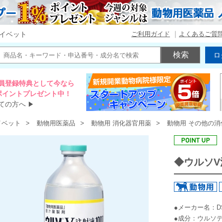
ご利用ガイド
よくあるご質
イベット
ロ
員登録特典として今なら
00ポイントプレゼント中！
ての方へ
▶
イベット
動物用医薬品
動物用 消化器官用薬
動物用 その他の
◆ウルソV注
●メーカー名：
●成分：ウルソ