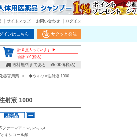
問
サイトマップ
お問い合わせ
ログイン
グインはこちら
サクッと発注
▶
計
0
点入っています
合計 ￥
0
(税込)
送料無料まであと ¥
5,000
(税込)
消化器官用薬
◆ウルソV注射液 1000
射液 1000
DSファーマアニマルヘルス
デオキシコール酸