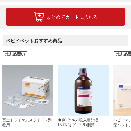
まとめてカートに入れる
ペピイベットおすすめ商品
富士ドライケムスライド（動
◆劇)ｲｿﾌﾙﾗﾝ吸入麻酔液
ペピイマ
物用）
｢VTRS｣ ｳﾞｨｱﾄﾘｽ製薬
型ペット