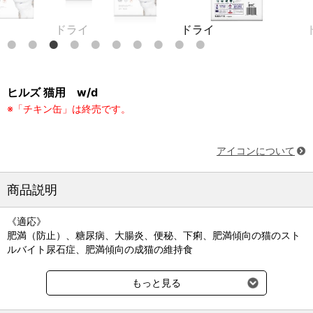
ドライ
ドライ
ドライ
ヒルズ 猫用 w/d
※「チキン缶」は終売です。
アイコンについて
商品説明
《適応》
肥満（防止）、糖尿病、大腸炎、便秘、下痢、肥満傾向の猫のスト
ルバイト尿石症、肥満傾向の成猫の維持食
（ドライ製品のみ）高脂血症
もっと見る
《特長》