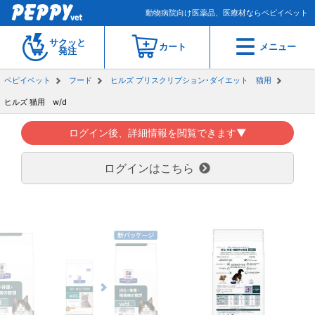
動物病院向け医薬品、医療材ならペピイベット
サクッと
カート
メニュー
発注
ペピイベット
フード
ヒルズ プリスクリプション･ダイエット 猫用
ヒルズ 猫用 w/d
ログイン後、詳細情報を閲覧できます▼
ログインはこちら