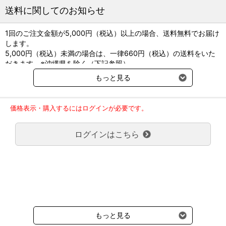
●肥満防止に役立つ栄養組成
送料に関してのお知らせ
・肥満傾向の成猫のために、脂肪を制限し、繊維を多く含むこと
で、カロリー摂取量を低減
1回のご注文金額が5,000円（税込）以上の場合、送料無料でお届け
・筋肉量の維持と体脂肪とのバランスに配慮して高レベルのL-カル
します。
ニチンを配合
5,000円（税込）未満の場合は、一律660円（税込）の送料をいた
●糖尿病の管理に役立つ栄養組成
だきます。※沖縄県を除く（下記参照）
・食物繊維を多く含み、血糖値の変動を抑えることに役立ち、糖尿
※2017年11月14日（火）より沖縄県へのお届けにつきましては、1
病の管理をサポート
もっと見る
回のご注文金額（税込）が、30,000円以上で配送無料となります。
●大腸炎、下痢・便秘の管理に役立つ栄養組成
30,000円未満の場合、1,800円（税込）の送料をいただきます。
・腸管の健康と正常な便の形成のために繊維を配合
ご了承のほどよろしくお願い致します。
●肥満傾向の成猫のストルバイト結晶や尿石症が形成されにくくす
価格表示・購入するにはログインが必要です。
弊社都合でお届けが２回以上に分かれる場合の送料負担は、１回分
るためにマグネシウムとリンを制限
のみで新たな送料は発生しません。
・酸性尿を産生させることが、ストルバイト尿石のリスクを軽減
ログインはこちら
大型商品送料が必要な商品をご注文の場合は、大型商品送料のみご
●高脂血症の管理に役立つ栄養組成（ドライ製品）
負担頂きます。
・脂肪を制限し、繊維を多く含むことで、血液中の脂質レベルの低
通常送料660円はかかりません。
下に役立つ
クール便の商品につきましては、一律220円のクール便送料をいた
●抗酸化作用があるビタミンＥ、ビタミンＣ、ベータカロテンを配
だきます。（沖縄、小笠原諸島以外）
合し、健康維持に配慮
要冷蔵の液剤・薬品の沖縄県及び小笠原諸島へのお届けには、通常
●肥満傾向の成猫の健康維持に適した栄養組成
送料660円（税込）に加えて別途クール便代990円（税込）を申し
受けます。
もっと見る