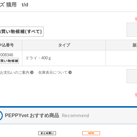
ズ 猫用 t/d
申込番号
タイプ
販
v008346
ドライ・400ｇ
お支払いのご案内
在庫表示について
PEPPYvet おすすめ商品
Recommend