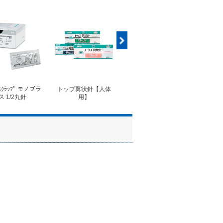
ｽｸﾗｯﾌﾟ モノプラ
トップ翼状針【人体
◆フォルテコール錠
◆コ
ス 1/2丸針
用】