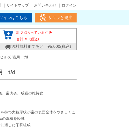
問
サイトマップ
お問い合わせ
ログイン
グインはこちら
サクッと発注
▶
計
0
点入っています
合計 ￥
0
(税込)
送料無料まであと ¥
5,000
(税込)
ヒルズ 猫用 t/d
 t/d
色、歯肉炎、成猫の維持食
造を持つ大粒形状が歯の表面全体をやさしくこ
垢の蓄積を軽減
持に適した栄養組成