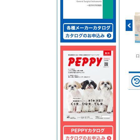
富士ドライケムスライ
◆劇)ｲｿﾌﾙﾗﾝ吸入麻酔
ペピイマジカルシーツ
口
ド（動物用）
液｢VTRS｣ ｳﾞｨｱﾄﾘｽ...
（中厚型ペットシー
ツ）