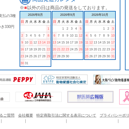
※
■
以外の日は商品の発送をしております。
2026年8月
2026年9月
2026年10月
支払の3種
日
月
火
水
木
金
土
日
月
火
水
木
金
土
日
月
火
水
木
金
土
き330円
1
1
2
3
4
5
1
2
3
。
2
3
4
5
6
7
8
6
7
8
9
10
11
12
4
5
6
7
8
9
10
9
10
11
12
13
14
15
13
14
15
16
17
18
19
11
12
13
14
15
16
17
16
17
18
19
20
21
22
20
21
22
23
24
25
26
18
19
20
21
22
23
24
23
24
25
26
27
28
29
27
28
29
30
25
26
27
28
29
30
31
30
31
るご質問
会社概要
特定商取引法に関する表示について
プライバシーポ