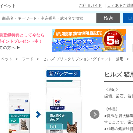
ご利用ガイド
よくあるご質
イベット
ロ
員登録特典として今なら
00ポイントプレゼント中！
ての方へ
▶
イベット
フード
ヒルズ プリスクリプション･ダイエット 猫用
ヒルズ 猫用
《適応》
歯垢、歯石、着
《特長》
●特殊な層状構
することで、歯
●成猫の健康維