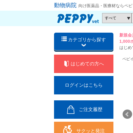
動物病院
向け医薬品・医療材ならペピ
新規会
カテゴリから探す
1,0
はじめ
ペピ
はじめての方へ
ログインはこちら
ご注文履歴
サクッと発注