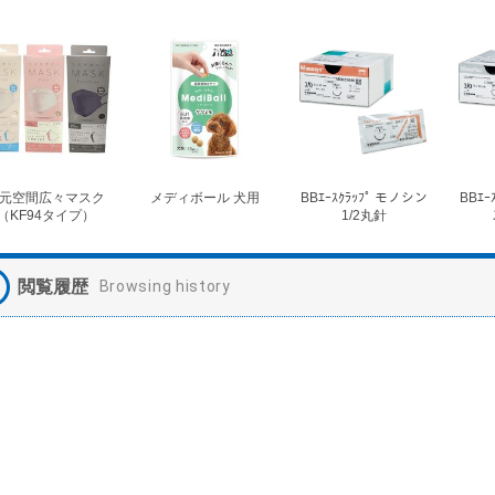
元空間広々マスク
メディボール 犬用
BBｴｰｽｸﾗｯﾌﾟ モノシン
BBｴｰ
（KF94タイプ）
1/2丸針
閲覧履歴
Browsing history