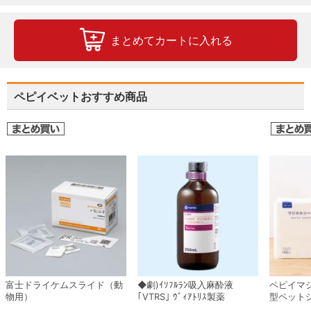
まとめてカートに入れる
ペピイベットおすすめ商品
富士ドライケムスライド（動
◆劇)ｲｿﾌﾙﾗﾝ吸入麻酔液
ペピイマ
物用）
｢VTRS｣ ｳﾞｨｱﾄﾘｽ製薬
型ペット