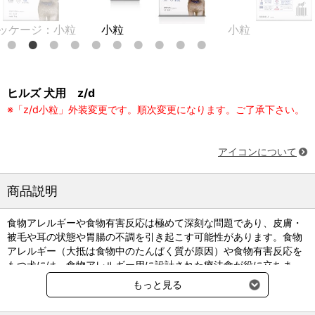
ジ：小粒
小粒
小粒
ヒルズ 犬用 z/d
※「z/d小粒」外装変更です。順次変更になります。ご了承下さい。
アイコンについて
商品説明
食物アレルギーや食物有害反応は極めて深刻な問題であり、皮膚・
被毛や耳の状態や胃腸の不調を引き起こす可能性があります。食物
アレルギー（大抵は食物中のたんぱく質が原因）や食物有害反応を
もつ犬には、食物アレルギー用に設計された療法食が役に立ちま
す。
もっと見る
ヒルズの栄養学者と獣医師は、食物アレルギーの犬のための特別な
栄養組成である、〈犬用〉z/d ゼットディー 小粒 を開発しました。