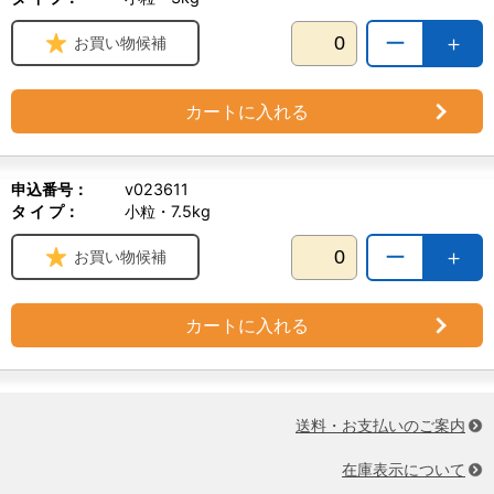
ー
＋
お買い物候補
カートに入れる
申込番号：
v023611
タ イ プ：
小粒・7.5kg
ー
＋
お買い物候補
カートに入れる
送料・お支払いのご案内
在庫表示について