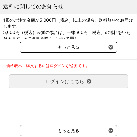
事実、〈犬用〉z/d 小粒は食物有害反応に配慮することが科学的に
送料に関してのお知らせ
証明されています。
1回のご注文金額が5,000円（税込）以上の場合、送料無料でお届け
原材料名: コーンスターチ、加水分解チキン、ピーカンナッツ殻パウ
します。
ダー、セルロース、ココナッツ油、亜麻仁、ビートパルプ、大豆
5,000円（税込）未満の場合は、一律660円（税込）の送料をいた
油、柑橘類、魚油、クランベリー、ミネラル類（カルシウム、リ
だきます。※沖縄県を除く（下記参照）
ン、ナトリウム、カリウム、クロライド、マグネシウム、銅、鉄、
※2017年11月14日（火）より沖縄県へのお届けにつきましては、1
マンガン、亜鉛、ヨウ素）、乳酸、ビタミン類（B1、B2、B6、
もっと見る
回のご注文金額（税込）が、30,000円以上で配送無料となります。
B12、C、D3、E、ベータカロテン、ナイアシン、パントテン酸、葉
30,000円未満の場合、1,800円（税込）の送料をいただきます。
酸、ビオチン、コリン）、アミノ酸類（タウリン、トリプトファ
ご了承のほどよろしくお願い致します。
ン、メチオニン）、酸化防止剤（ミックストコフェロール、ローズ
価格表示・購入するにはログインが必要です。
弊社都合でお届けが２回以上に分かれる場合の送料負担は、１回分
マリー抽出物、緑茶抽出物）
のみで新たな送料は発生しません。
ログインはこちら
大型商品送料が必要な商品をご注文の場合は、大型商品送料のみご
トイ・プードル、 チワワ、 ミニチュア・ダックスフンド、 ポメラ
負担頂きます。
ニアン、 ヨークシャー・テリア、 ミニチュア・シュナウザー シ
通常送料660円はかかりません。
ー・ズー パピヨン、柴、フレンチ・ブルなどにもおすすめ
クール便の商品につきましては、一律220円のクール便送料をいた
だきます。（沖縄、小笠原諸島以外）
要冷蔵の液剤・薬品の沖縄県及び小笠原諸島へのお届けには、通常
製品の特長：加水分解たんぱく質と精製された炭水化物源(コーンス
送料660円（税込）に加えて別途クール便代990円（税込）を申し
ターチ)を使用
受けます。
天然繊維ブレンド
もっと見る
科学的に証明された抗酸化成分