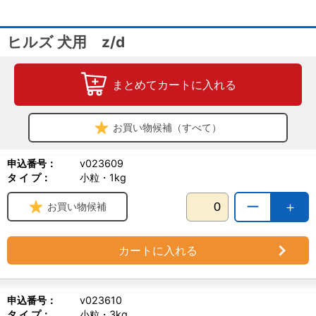
食物アレルギーに配慮し、加水分解チキンを使用
ペットにとってのメリット：最短30日間で目に見える健康な皮膚・
被毛に貢献します
ヒルズ 犬用 z/d
健康的な便をサポートすることが科学的に証明されています
健康的な皮膚バリアを維持します
健康をサポートし、免疫力を維持します
まとめてカートに入れる
S+OXSHIELD: 下部尿路環境でストルバイト結石・シュウ酸カルシ
ウム結晶の形成リスクを低減することが科学的に証明されています
原産国名：チェコ
お買い物候補（すべて）
申込番号：
v023609
タ イ プ：
小粒・1kg
ー
＋
お買い物候補
カートに入れる
申込番号：
v023610
タ イ プ：
小粒・3kg