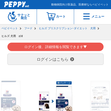
動物病院向け医薬品、医療材ならペピイベット
サクッと
カート
メニュー
発注
ペピイベット
フード
ヒルズ プリスクリプション･ダイエット 犬用
ヒルズ 犬用 z/d
ログイン後、詳細情報を閲覧できます▼
ログインはこちら