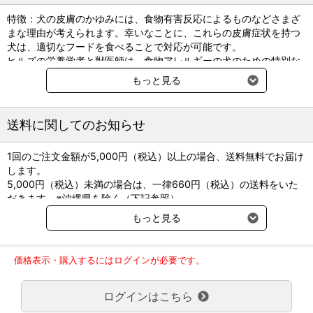
特徴：犬の皮膚のかゆみには、食物有害反応によるものなどさまざ
まな理由が考えられます。幸いなことに、これらの皮膚症状を持つ
犬は、適切なフードを食べることで対応が可能です。
ヒルズの栄養学者と獣医師は、食物アレルギーの犬のための特別な
栄養組成である、 〈犬用〉d/d ディーディー ダック＆ポテト 、サ
もっと見る
ーモン＆ポテトを開発しました。事実、〈犬用〉d/d ディーディー
ダック＆ポテト、サーモン＆ポテトは食物有害反応に配慮すること
が科学的に証明されています。
送料に関してのお知らせ
●ダック＆ポテト
1回のご注文金額が5,000円（税込）以上の場合、送料無料でお届け
原材料名: ポテト、ポテトスターチ、ダック、ポテト蛋白、植物性油
します。
脂、ココナッツ油、セルロース、ポークエキス（加水分解）、魚
5,000円（税込）未満の場合は、一律660円（税込）の送料をいた
油、ミネラル類（カルシウム、リン、ナトリウム、カリウム、クロ
だきます。※沖縄県を除く（下記参照）
ライド、マグネシウム、銅、鉄、マンガン、セレン、亜鉛、ヨウ
※2017年11月14日（火）より沖縄県へのお届けにつきましては、1
素）、乳酸、ビタミン類（A、B1、B2、B6、B12、C、D3、E、ベ
もっと見る
回のご注文金額（税込）が、30,000円以上で配送無料となります。
ータカロテン、ナイアシン、パントテン酸、葉酸、ビオチン、コリ
30,000円未満の場合、1,800円（税込）の送料をいただきます。
ン）、アミノ酸類（タウリン、メチオニン）、酸化防止剤（ミック
ご了承のほどよろしくお願い致します。
ストコフェロール、ローズマリー抽出物、緑茶抽出物） ●サーモン
価格表示・購入するにはログインが必要です。
弊社都合でお届けが２回以上に分かれる場合の送料負担は、１回分
＆ポテト
のみで新たな送料は発生しません。
原材料名: ポテト、ポテトスターチ、サーモン、ポテト蛋白、植物性
ログインはこちら
大型商品送料が必要な商品をご注文の場合は、大型商品送料のみご
油脂、ココナッツ油、セルロース、ポークエキス（加水分解）、魚
負担頂きます。
油、ミネラル類（カルシウム、リン、ナトリウム、カリウム、クロ