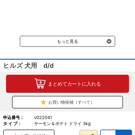
通常送料660円はかかりません。
ライド、マグネシウム、銅、鉄、マンガン、セレン、亜鉛、ヨウ
クール便の商品につきましては、一律220円のクール便送料をいた
素）、乳酸、ビタミン類（A、B1、B2、B6、B12、C、D3、E、ベ
だきます。（沖縄、小笠原諸島以外）
ータカロテン、ナイアシン、パントテン酸、葉酸、ビオチン、コリ
要冷蔵の液剤・薬品の沖縄県及び小笠原諸島へのお届けには、通常
ン）、アミノ酸類（タウリン、メチオニン）、酸化防止剤（ミック
送料660円（税込）に加えて別途クール便代990円（税込）を申し
ストコフェロール、ローズマリー抽出物、緑茶抽出物）
受けます。
もっと見る
●製品の特長
少ない原材料品目、単一の新奇動物性たんぱく質を使用
動物性たんぱく質を使用
高レベルのオメガ-3脂肪酸*を含有
ヒルズ 犬用 d/d
科学的に証明された抗酸化成分
●ペットにとってのメリット
まとめてカートに入れる
健康維持による消化と排便をサポートします
栄養を与えることで目に見える健康な皮膚に貢献します
皮膚のバリア機能を健康的に維持します
健康をサポートし、免疫力を維持します
お買い物候補（すべて）
●原産国名：アメリカ合衆国
申込番号：
v022041
タ イ プ：
サーモン＆ポテト ドライ 3kg
トイ・プードル、 チワワ、 ミニチュア・ダックスフンド、 ポメラ
ニアン、 ヨークシャー・テリア、 ミニチュア・シュナウザー シ