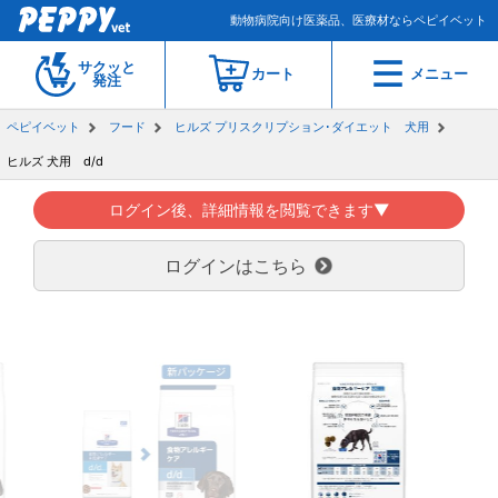
動物病院向け医薬品、医療材ならペピイベット
サクッと
カート
メニュー
発注
ペピイベット
フード
ヒルズ プリスクリプション･ダイエット 犬用
ヒルズ 犬用 d/d
ログイン後、詳細情報を閲覧できます▼
ログインはこちら