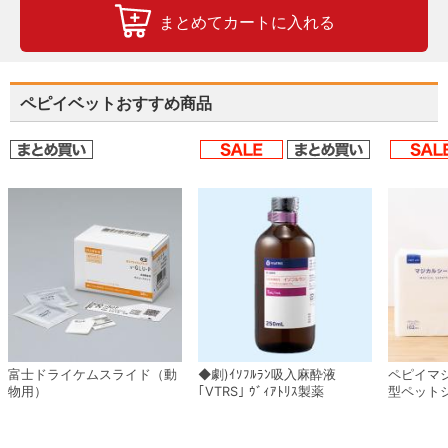
まとめてカートに入れる
ペピイベットおすすめ商品
富士ドライケムスライド（動
◆劇)ｲｿﾌﾙﾗﾝ吸入麻酔液
ペピイマ
物用）
｢VTRS｣ ｳﾞｨｱﾄﾘｽ製薬
型ペット