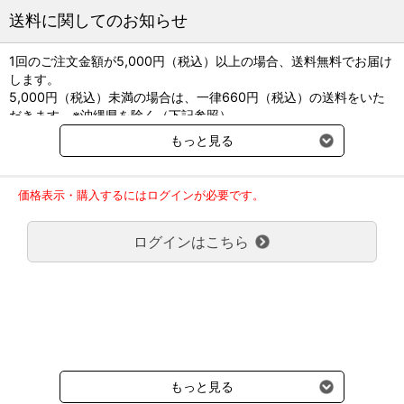
●製造販売元：共立製薬
送料に関してのお知らせ
●成分：トリロスタン
●剤形：カプセル剤
1回のご注文金額が5,000円（税込）以上の場合、送料無料でお届け
●組成：
します。
10mgカプセル：トリロスタン10mg含有
5,000円（税込）未満の場合は、一律660円（税込）の送料をいた
30mgカプセル：トリロスタン30mg含有
だきます。※沖縄県を除く（下記参照）
60mgカプセル：トリロスタン60mg含有
※2017年11月14日（火）より沖縄県へのお届けにつきましては、1
●対象：犬
もっと見る
回のご注文金額（税込）が、30,000円以上で配送無料となります。
●貯法：室温保存
30,000円未満の場合、1,800円（税込）の送料をいただきます。
●用法・用量：本剤の投与は体重1.7kg以上の犬を対象とし、初期投
ご了承のほどよろしくお願い致します。
与量、減量、維持あるいは増量とも症状により適宜増減し、体重及
価格表示・購入するにはログインが必要です。
弊社都合でお届けが２回以上に分かれる場合の送料負担は、１回分
びカプセルサイズに基づき、本剤の至適投与量を食餌と共に経口投
のみで新たな送料は発生しません。
与する。
ログインはこちら
大型商品送料が必要な商品をご注文の場合は、大型商品送料のみご
※ご使用に際しては、製品同梱の添付文書・使用説明書を必ずご参
負担頂きます。
照ください。
通常送料660円はかかりません。
クール便の商品につきましては、一律220円のクール便送料をいた
だきます。（沖縄、小笠原諸島以外）
要冷蔵の液剤・薬品の沖縄県及び小笠原諸島へのお届けには、通常
送料660円（税込）に加えて別途クール便代990円（税込）を申し
受けます。
もっと見る