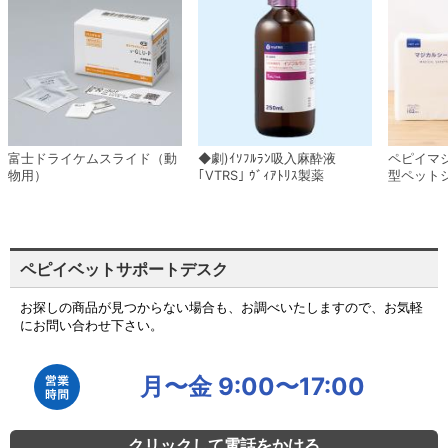
富士ドライケムスライド（動
◆劇)ｲｿﾌﾙﾗﾝ吸入麻酔液
ペピイマ
物用）
｢VTRS｣ ｳﾞｨｱﾄﾘｽ製薬
型ペット
ペピイベットサポートデスク
お探しの商品が見つからない場合も、お調べいたしますので、お気軽
にお問い合わせ下さい。
月〜金 9:00〜17:00
クリックして電話をかける