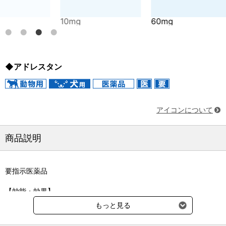
10mg
60mg
5mg
◆アドレスタン
アイコンについて
商品説明
要指示医薬品
【効能・効果】
犬：副腎皮質機能亢進症(クッシング症候群)に伴う諸症状の改善
もっと見る