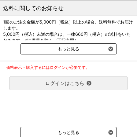
送料に関してのお知らせ
1回のご注文金額が5,000円（税込）以上の場合、送料無料でお届け
します。
5,000円（税込）未満の場合は、一律660円（税込）の送料をいた
だきます。※沖縄県を除く（下記参照）
※2017年11月14日（火）より沖縄県へのお届けにつきましては、1
もっと見る
回のご注文金額（税込）が、30,000円以上で配送無料となります。
30,000円未満の場合、1,800円（税込）の送料をいただきます。
ご了承のほどよろしくお願い致します。
価格表示・購入するにはログインが必要です。
弊社都合でお届けが２回以上に分かれる場合の送料負担は、１回分
のみで新たな送料は発生しません。
ログインはこちら
大型商品送料が必要な商品をご注文の場合は、大型商品送料のみご
負担頂きます。
通常送料660円はかかりません。
クール便の商品につきましては、一律220円のクール便送料をいた
だきます。（沖縄、小笠原諸島以外）
要冷蔵の液剤・薬品の沖縄県及び小笠原諸島へのお届けには、通常
送料660円（税込）に加えて別途クール便代990円（税込）を申し
受けます。
もっと見る