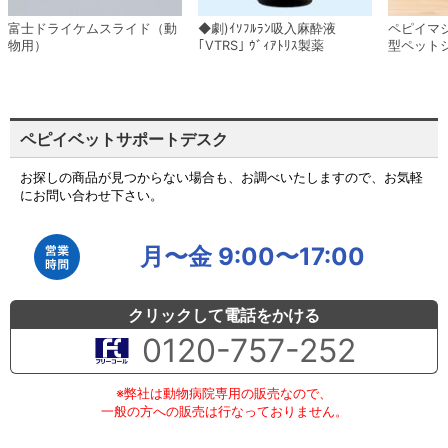
富士ドライケムスライド（動
◆劇)ｲｿﾌﾙﾗﾝ吸入麻酔液
ペピイマ
物用）
｢VTRS｣ ｳﾞｨｱﾄﾘｽ製薬
型ペット
ペピイベットサポートデスク
お探しの商品が見つからない場合も、お調べいたしますので、お気軽
にお問い合わせ下さい。
月〜金 9:00〜17:00
クリックして電話をかける
0120-757-252
※弊社は動物病院専用の販売なので、
一般の方への販売は行なっておりません。