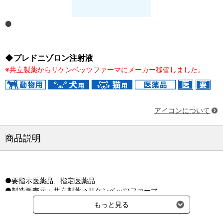
◆プレドニゾロン注射液
※共立製薬からリケンベッツファーマにメーカー移管しました。
アイコンについて
商品説明
●要指示医薬品、指定医薬品
●製造販売元：共立製薬→リケンベッツファーマ
●成分：プレドニゾロン
もっと見る
●貯法：密封容器
●対象動物：牛、豚、馬、犬、猫