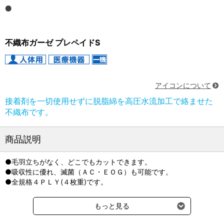
不織布ガーゼ プレペイドS
アイコンについて
接着剤を一切使用せずに脱脂綿を高圧水流加工で絡ませた
不織布です。
商品説明
●毛羽立ちがなく、どこでもカットできます。
●吸収性に優れ、滅菌（ＡＣ・ＥＯＧ）も可能です。
●全規格４ＰＬＹ(４枚重)です。
もっと見る
各サイズ200枚入り
医療機器届出番号：27B3X00146000040