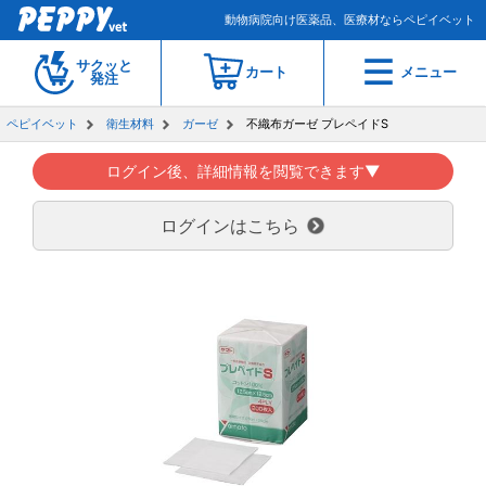
動物病院向け医薬品、医療材ならペピイベット
サクッと
カート
メニュー
発注
ペピイベット
衛生材料
ガーゼ
不織布ガーゼ プレペイドS
ログイン後、詳細情報を閲覧できます▼
ログインはこちら