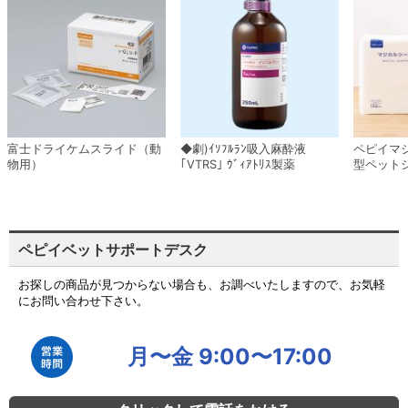
富士ドライケムスライド（動
◆劇)ｲｿﾌﾙﾗﾝ吸入麻酔液
ペピイマ
物用）
｢VTRS｣ ｳﾞｨｱﾄﾘｽ製薬
型ペット
ペピイベットサポートデスク
お探しの商品が見つからない場合も、お調べいたしますので、お気軽
にお問い合わせ下さい。
月〜金 9:00〜17:00