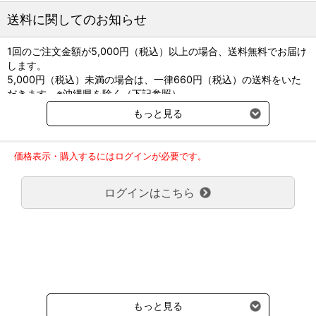
送料に関してのお知らせ
1回のご注文金額が5,000円（税込）以上の場合、送料無料でお届け
します。
5,000円（税込）未満の場合は、一律660円（税込）の送料をいた
だきます。※沖縄県を除く（下記参照）
※2017年11月14日（火）より沖縄県へのお届けにつきましては、1
もっと見る
回のご注文金額（税込）が、30,000円以上で配送無料となります。
30,000円未満の場合、1,800円（税込）の送料をいただきます。
ご了承のほどよろしくお願い致します。
価格表示・購入するにはログインが必要です。
弊社都合でお届けが２回以上に分かれる場合の送料負担は、１回分
のみで新たな送料は発生しません。
ログインはこちら
大型商品送料が必要な商品をご注文の場合は、大型商品送料のみご
負担頂きます。
通常送料660円はかかりません。
クール便の商品につきましては、一律220円のクール便送料をいた
だきます。（沖縄、小笠原諸島以外）
要冷蔵の液剤・薬品の沖縄県及び小笠原諸島へのお届けには、通常
送料660円（税込）に加えて別途クール便代990円（税込）を申し
受けます。
もっと見る