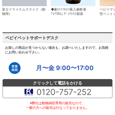
富士ドライケムスライド（動
◆劇)ｲｿﾌﾙﾗﾝ吸入麻酔液
ペピイマ
物用）
｢VTRS｣ ｳﾞｨｱﾄﾘｽ製薬
型ペット
ペピイベットサポートデスク
お探しの商品が見つからない場合も、お調べいたしますので、お気軽
にお問い合わせ下さい。
月〜金 9:00〜17:00
クリックして電話をかける
0120-757-252
※弊社は動物病院専用の販売なので、
一般の方への販売は行なっておりません。