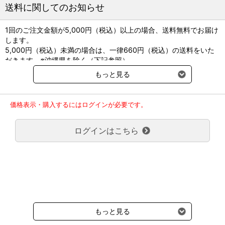
材質：PE（ポリエチレン）
送料に関してのお知らせ
γ線滅菌済（個包装）
サイズ（mm）：50×80×38
1回のご注文金額が5,000円（税込）以上の場合、送料無料でお届け
入数：1袋（24個入）
します。
※滅菌有効期限：3年間
5,000円（税込）未満の場合は、一律660円（税込）の送料をいた
だきます。※沖縄県を除く（下記参照）
※2017年11月14日（火）より沖縄県へのお届けにつきましては、1
もっと見る
回のご注文金額（税込）が、30,000円以上で配送無料となります。
30,000円未満の場合、1,800円（税込）の送料をいただきます。
ご了承のほどよろしくお願い致します。
価格表示・購入するにはログインが必要です。
弊社都合でお届けが２回以上に分かれる場合の送料負担は、１回分
のみで新たな送料は発生しません。
ログインはこちら
大型商品送料が必要な商品をご注文の場合は、大型商品送料のみご
負担頂きます。
通常送料660円はかかりません。
クール便の商品につきましては、一律220円のクール便送料をいた
だきます。（沖縄、小笠原諸島以外）
要冷蔵の液剤・薬品の沖縄県及び小笠原諸島へのお届けには、通常
送料660円（税込）に加えて別途クール便代990円（税込）を申し
受けます。
もっと見る