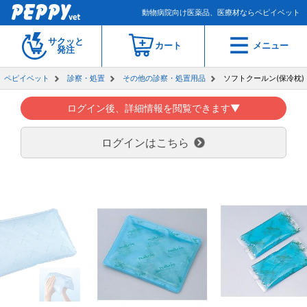
動物病院向け医薬品、医療材ならペピイベット
サクッと
カート
メニュー
発注
ペピイベット
診察・処置
その他の診察・処置用品
ソフトクールン(保冷枕)
ログイン後、詳細情報を閲覧できます▼
ログインはこちら