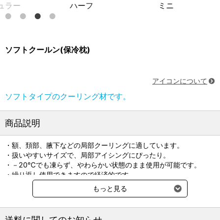
ハーフ
ミニ
ハーフ
ソフトクールン(保冷枕)
アイコンについて
ソフトタイプのクーリング材です。
商品説明
・額、頚部、腋下などの局部クーリングに適しています。
・扱いやすいサイズで、局部アイシングにぴったり。
・－20℃でも凍らず、やわらかい状態のまま使用が可能です。
・繰り返し使用できますので経済的です。
・中身は安心の二重構造です（レギュラー・ハーフのみ）
もっと見る
保冷時間：6～8時間
送料に関してのお知らせ