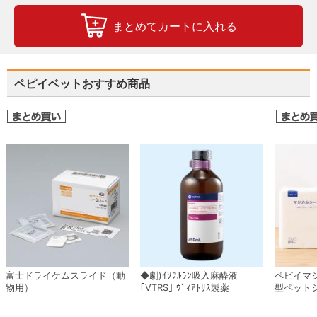
まとめてカートに入れる
ペピイベットおすすめ商品
富士ドライケムスライド（動
◆劇)ｲｿﾌﾙﾗﾝ吸入麻酔液
ペピイマ
物用）
｢VTRS｣ ｳﾞｨｱﾄﾘｽ製薬
型ペット