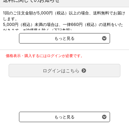
材質：外装／ポリオレフィン系フィルム（POフィルム）、内容物／
増粘剤・エタノール
1回のご注文金額が5,000円（税込）以上の場合、送料無料でお届け
します。
[レギュラー]
5,000円（税込）未満の場合は、一律660円（税込）の送料をいた
サイズ（mm）：340×185×約18
だきます。※沖縄県を除く（下記参照）
内容量：1100g
※2017年11月14日（火）より沖縄県へのお届けにつきましては、1
保冷時間の目安：６～８時間
もっと見る
回のご注文金額（税込）が、30,000円以上で配送無料となります。
30,000円未満の場合、1,800円（税込）の送料をいただきます。
[ハーフ]
ご了承のほどよろしくお願い致します。
サイズ（mm）：200×160
価格表示・購入するにはログインが必要です。
弊社都合でお届けが２回以上に分かれる場合の送料負担は、１回分
内容量：300g
のみで新たな送料は発生しません。
保冷時間の目安：約３時間
ログインはこちら
大型商品送料が必要な商品をご注文の場合は、大型商品送料のみご
負担頂きます。
[ミニ]
通常送料660円はかかりません。
サイズ（mm）：160×80
クール便の商品につきましては、一律220円のクール便送料をいた
内容量：100g
だきます。（沖縄、小笠原諸島以外）
要冷蔵の液剤・薬品の沖縄県及び小笠原諸島へのお届けには、通常
※カバーは付属していません。
送料660円（税込）に加えて別途クール便代990円（税込）を申し
※本商品は直接患部に当てないでください。
受けます。
もっと見る