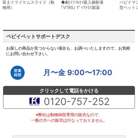
富士ドライケムスライド（動
◆劇)ｲｿﾌﾙﾗﾝ吸入麻酔液
ペピイマ
物用）
｢VTRS｣ ｳﾞｨｱﾄﾘｽ製薬
型ペット
ペピイベットサポートデスク
お探しの商品が見つからない場合も、お調べいたしますので、お気軽
にお問い合わせ下さい。
月〜金 9:00〜17:00
クリックして電話をかける
0120-757-252
※弊社は動物病院専用の販売なので、
一般の方への販売は行なっておりません。