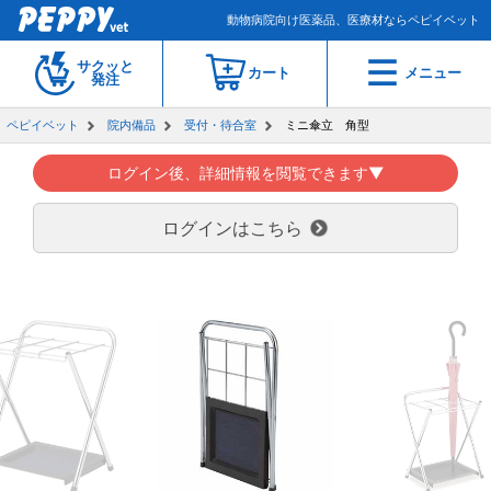
動物病院向け医薬品、医療材ならペピイベット
サクッと
カート
メニュー
発注
ペピイベット
院内備品
受付・待合室
ミニ傘立 角型
ログイン後、詳細情報を閲覧できます▼
ログインはこちら