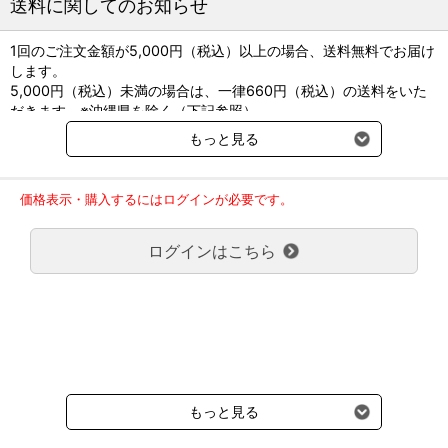
送料に関してのお知らせ
1回のご注文金額が5,000円（税込）以上の場合、送料無料でお届け
します。
5,000円（税込）未満の場合は、一律660円（税込）の送料をいた
だきます。※沖縄県を除く（下記参照）
※2017年11月14日（火）より沖縄県へのお届けにつきましては、1
もっと見る
回のご注文金額（税込）が、30,000円以上で配送無料となります。
30,000円未満の場合、1,800円（税込）の送料をいただきます。
ご了承のほどよろしくお願い致します。
価格表示・購入するにはログインが必要です。
弊社都合でお届けが２回以上に分かれる場合の送料負担は、１回分
のみで新たな送料は発生しません。
ログインはこちら
大型商品送料が必要な商品をご注文の場合は、大型商品送料のみご
負担頂きます。
通常送料660円はかかりません。
クール便の商品につきましては、一律220円のクール便送料をいた
だきます。（沖縄、小笠原諸島以外）
要冷蔵の液剤・薬品の沖縄県及び小笠原諸島へのお届けには、通常
送料660円（税込）に加えて別途クール便代990円（税込）を申し
受けます。
もっと見る