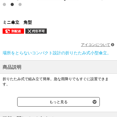
ミニ傘立 角型
アイコンについて
場所をとらないコンパクト設計の折りたたみ式小型傘立。
商品説明
折りたたみ式で組み立て簡単。急な雨降りでもすぐに設置できま
す。
●材質：スチールにクロームメッキ
もっと見る
●寸法：幅37×奥行26×高さ48cm
●重量：約1.9kg