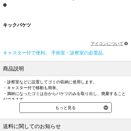
キックバケツ
アイコンについて
キャスター付で便利。 手術室・診察室の必需品。
商品説明
・診察室などに設置してゴミの収納に使用します。
・キャスター付で移動も簡単。
・満杯になったゴミは台からバケツのみを取り出し、廃棄すること
ができます。
もっと見る
●材質：ステンレス（SUS304）
●容量：10L
送料に関してのお知らせ
●キャスター：φ50mm（ストッパー無し）