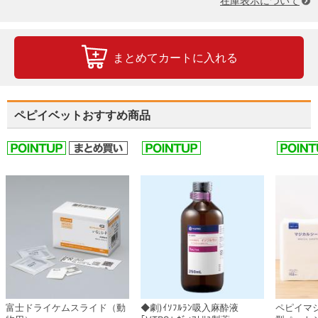
在庫表示について
まとめてカートに入れる
ペピイベットおすすめ商品
富士ドライケムスライド（動
◆劇)ｲｿﾌﾙﾗﾝ吸入麻酔液
ペピイマ