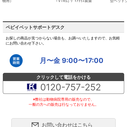
物用）
｢VTRS｣ ｳﾞｨｱﾄﾘｽ製薬
型ペット
ペピイベットサポートデスク
お探しの商品が見つからない場合も、お調べいたしますので、お気軽
にお問い合わせ下さい。
月〜金 9:00〜17:00
クリックして電話をかける
0120-757-252
※弊社は動物病院専用の販売なので、
一般の方への販売は行なっておりません。
お問い合わせはこちら