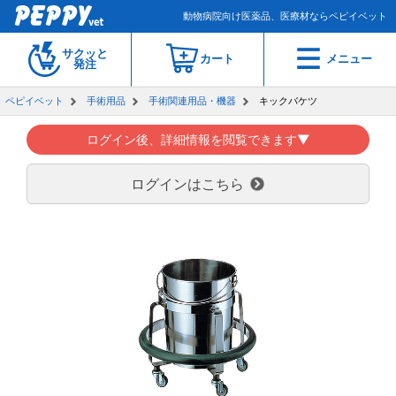
動物病院向け医薬品、医療材ならペピイベット
サクッと
カート
メニュー
発注
ペピイベット
手術用品
手術関連用品・機器
キックバケツ
ログイン後、詳細情報を閲覧できます▼
ログインはこちら