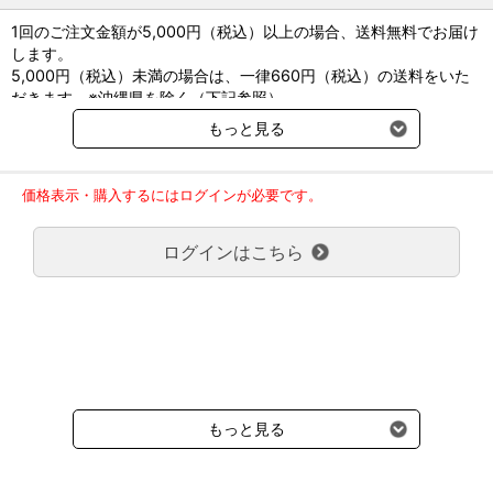
●バケツ付き
1回のご注文金額が5,000円（税込）以上の場合、送料無料でお届け
●径×架台高さ（mm）：φ390×248（間口φ259）
します。
5,000円（税込）未満の場合は、一律660円（税込）の送料をいた
だきます。※沖縄県を除く（下記参照）
※2017年11月14日（火）より沖縄県へのお届けにつきましては、1
もっと見る
回のご注文金額（税込）が、30,000円以上で配送無料となります。
30,000円未満の場合、1,800円（税込）の送料をいただきます。
ご了承のほどよろしくお願い致します。
価格表示・購入するにはログインが必要です。
弊社都合でお届けが２回以上に分かれる場合の送料負担は、１回分
のみで新たな送料は発生しません。
ログインはこちら
大型商品送料が必要な商品をご注文の場合は、大型商品送料のみご
負担頂きます。
通常送料660円はかかりません。
クール便の商品につきましては、一律220円のクール便送料をいた
だきます。（沖縄、小笠原諸島以外）
要冷蔵の液剤・薬品の沖縄県及び小笠原諸島へのお届けには、通常
送料660円（税込）に加えて別途クール便代990円（税込）を申し
受けます。
もっと見る