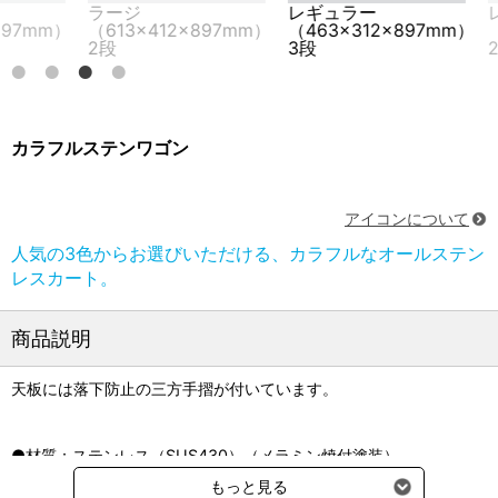
ージ
レギュラー
レギュラー
13×412×897mm）
（463×312×897mm）
（463×312×
3段
2段
カラフルステンワゴン
アイコンについて
人気の3色からお選びいただける、カラフルなオールステン
レスカート。
商品説明
天板には落下防止の三方手摺が付いています。
●材質：ステンレス（SUS430）（メラミン焼付塗装）
●有効作業面寸法：レギュラー／447×297mm、ラージ／
もっと見る