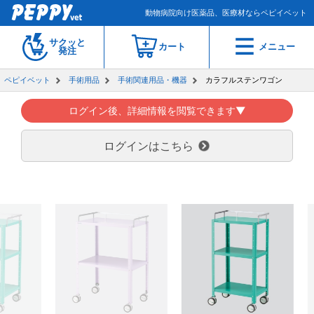
動物病院向け医薬品、医療材ならペピイベット
サクッと
カート
メニュー
発注
ペピイベット
手術用品
手術関連用品・機器
カラフルステンワゴン
ログイン後、詳細情報を閲覧できます▼
ログインはこちら