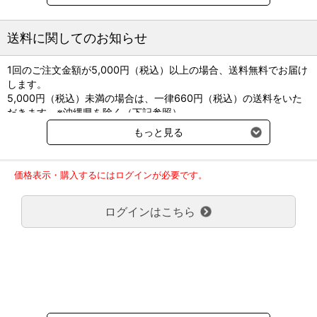
597×397mm
●キャスター：φ75mmウレタン製（ストッパー無し）
●棚間隔：約52mmピッチで調節可能
送料に関してのお知らせ
●耐荷重：約20kg/段
●カラー：ピンク、グリーン、ラベンダー
1回のご注文金額が5,000円（税込）以上の場合、送料無料でお届け
●組み立て式
します。
5,000円（税込）未満の場合は、一律660円（税込）の送料をいた
だきます。※沖縄県を除く（下記参照）
※2017年11月14日（火）より沖縄県へのお届けにつきましては、1
もっと見る
回のご注文金額（税込）が、30,000円以上で配送無料となります。
30,000円未満の場合、1,800円（税込）の送料をいただきます。
ご了承のほどよろしくお願い致します。
価格表示・購入するにはログインが必要です。
弊社都合でお届けが２回以上に分かれる場合の送料負担は、１回分
のみで新たな送料は発生しません。
ログインはこちら
大型商品送料が必要な商品をご注文の場合は、大型商品送料のみご
負担頂きます。
通常送料660円はかかりません。
クール便の商品につきましては、一律220円のクール便送料をいた
だきます。（沖縄、小笠原諸島以外）
要冷蔵の液剤・薬品の沖縄県及び小笠原諸島へのお届けには、通常
送料660円（税込）に加えて別途クール便代990円（税込）を申し
受けます。