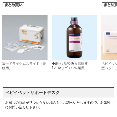
富士ドライケムスライド（動
◆劇)ｲｿﾌﾙﾗﾝ吸入麻酔液
ペピイマ
物用）
｢VTRS｣ ｳﾞｨｱﾄﾘｽ製薬
型ペット
ペピイベットサポートデスク
お探しの商品が見つからない場合も、お調べいたしますので、お気軽
にお問い合わせ下さい。