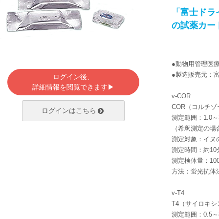
「富士ドライ
の試薬カー
●動物用管理医
●製造販売元：
ログイン後、
詳細情報を閲覧できます▶
v-COR
COR（コルチ
ログインはこちら
測定範囲：1.0～30
（希釈測定の場合1.
測定対象：イヌ
測定時間：約10
測定検体量：100
方法：蛍光抗体
v-T4
T4（サイロキ
測定範囲：0.5～8.