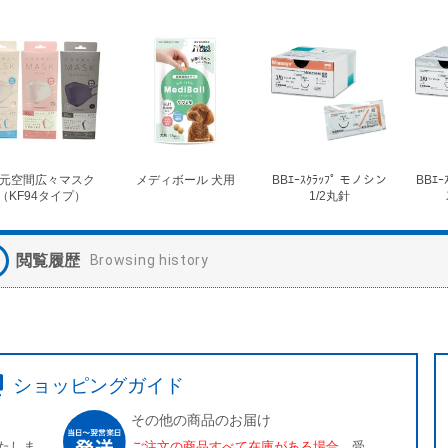
元空間広々マスク
メディボール 犬用
BBｴｰｽｸﾗｯﾌﾟ モノシン
BBｴｰ
（KF94タイプ）
1/2丸針
閲覧履歴
Browsing history
ショッピングガイド
その他の商品のお届け
たしま
ご注文の商品すべて在庫がある場合、
受