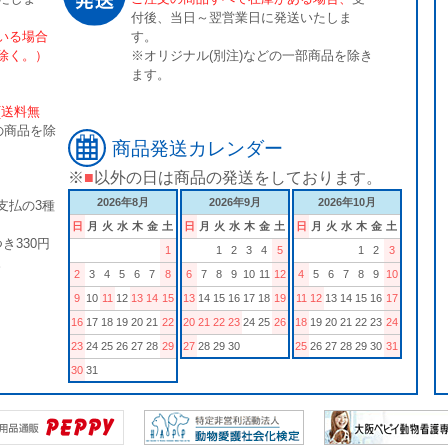
付後、当日～翌営業日に発送いたしま
いる場合
す。
除く。）
※オリジナル(別注)などの一部商品を除き
ます。
[送料無
の商品を除
商品発送カレンダー
※
■
以外の日は商品の発送をしております。
2026年8月
2026年9月
2026年10月
支払の3種
日
月
火
水
木
金
土
日
月
火
水
木
金
土
日
月
火
水
木
金
土
き330円
1
1
2
3
4
5
1
2
3
。
2
3
4
5
6
7
8
6
7
8
9
10
11
12
4
5
6
7
8
9
10
9
10
11
12
13
14
15
13
14
15
16
17
18
19
11
12
13
14
15
16
17
16
17
18
19
20
21
22
20
21
22
23
24
25
26
18
19
20
21
22
23
24
23
24
25
26
27
28
29
27
28
29
30
25
26
27
28
29
30
31
30
31