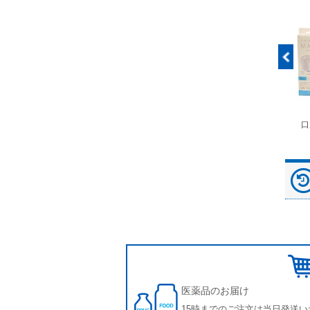
富士ドライケムスライ
◆劇)ｲｿﾌﾙﾗﾝ吸入麻酔
ペピイマジカルシーツ
口
ド（動物用）
液｢VTRS｣ ｳﾞｨｱﾄﾘｽ...
（中厚型ペットシー
ツ）
医薬品のお届け
15時までのご注文は当日発送い