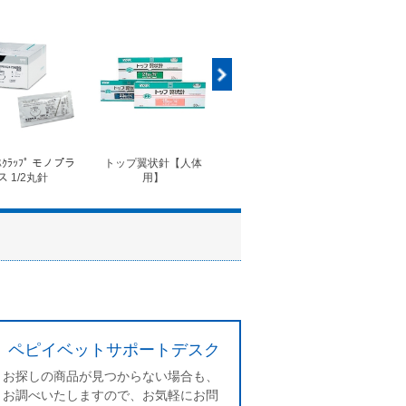
ｽｸﾗｯﾌﾟ モノプラ
トップ翼状針【人体
◆フォルテコール錠
◆コ
ス 1/2丸針
用】
ペピイベットサポートデスク
お探しの商品が見つからない場合も、
お調べいたしますので、お気軽にお問