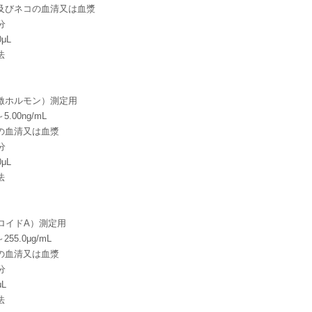
及びネコの血清又は血漿
分
μL
法
刺激ホルモン）測定用
.00ng/mL
の血清又は血漿
分
μL
法
ロイドA）測定用
55.0μg/mL
の血清又は血漿
分
L
法