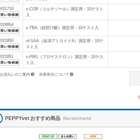
v011710
v-COR（コルチゾール）測定用・10テスト
入
v018854
v-TBA（総胆汁酸）測定用・10テスト入
v021850
vf-SAA（血清アミロイドA）測定用・10テ
スト入
v021851
v-PRG（プロゲステロン）測定用・10テス
ト入
お支払いのご案内
在庫表示について
PEPPYvet おすすめ商品
Recommend