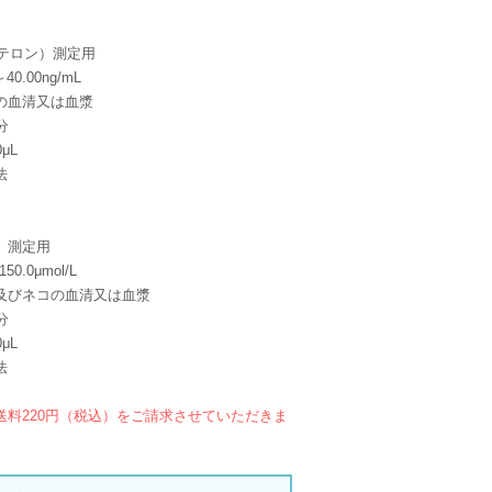
ステロン）測定用
0.00ng/mL
の血清又は血漿
分
μL
法
）測定用
0.0μmol/L
及びネコの血清又は血漿
分
μL
法
送料220円（税込）をご請求させていただきま