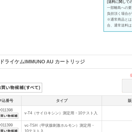
[送料に関して
一部離島への要
負担頂く場合が
※通常商品とは
合、通常送料は
ドライケムIMMUNO AU カートリッジ
申込番号
タイプ
販
v011398
v-T4（サイロキシン）測定用・10テスト入
v011399
vc-TSH（甲状腺刺激ホルモン）測定用・
10テスト入