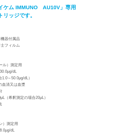
ケム IMMUNO AU10V」専用
トリッジです。
療機器付属品
富士フィルム
ゾール）測定用
.0μg/dL
0～50.0μg/dL）
の血清又は血漿
分
μL（希釈測定の場合20μL）
法
シン）測定用
0μg/dL