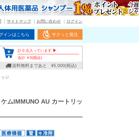
問
サイトマップ
お問い合わせ
ログイン
グインはこちら
サクッと発注
▶
計
0
点入っています
合計 ￥
0
(税込)
送料無料まであと ¥
5,000
(税込)
リッジ
ケムIMMUNO AU カートリッ