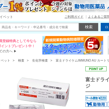
ご利用ガイド
よくあるご質
イベット
ロ
員登録特典として今なら
00ポイントプレゼント中！
ての方へ
▶
イベット
検査
生化学検査
富士ドライケムIMMUNO AU カート
富士ドライ
ジ