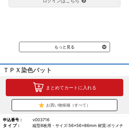
ログインはこちら
大型商品送料が必要な商品をご注文の場合は、大型商品送料のみご
負担頂きます。
通常送料660円はかかりません。
クール便の商品につきましては、一律220円のクール便送料をいた
だきます。（沖縄、小笠原諸島以外）
要冷蔵の液剤・薬品の沖縄県及び小笠原諸島へのお届けには、通常
送料660円（税込）に加えて別途クール便代990円（税込）を申し
受けます。
もっと見る
ＴＰＸ染色バット
まとめてカートに入れる
お買い物候補（すべて）
申込番号：
v003716
タ イ プ：
縦型8枚用・サイズ:56×56×86mm 材質:ポリメチ