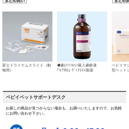
富士ドライケムスライド（動
◆劇)ｲｿﾌﾙﾗﾝ吸入麻酔液
ペピイマ
物用）
｢VTRS｣ ｳﾞｨｱﾄﾘｽ製薬
型ペット
ペピイベットサポートデスク
お探しの商品が見つからない場合も、お調べいたしますので、お気軽
にお問い合わせ下さい。