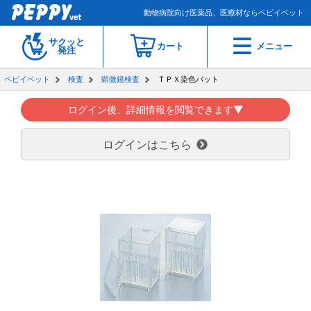
動物病院向け医薬品、医療材ならペピイベット
サクッと
カート
メニュー
発注
ペピイベット
検査
顕微鏡検査
ＴＰＸ染色バット
ログイン後、詳細情報を閲覧できます▼
ログインはこちら