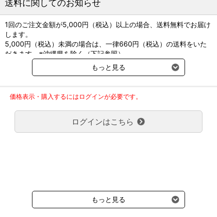
送料に関してのお知らせ
●サイズ：フリー
●入数：100枚入
1回のご注文金額が5,000円（税込）以上の場合、送料無料でお届け
します。
5,000円（税込）未満の場合は、一律660円（税込）の送料をいた
だきます。※沖縄県を除く（下記参照）
※2017年11月14日（火）より沖縄県へのお届けにつきましては、1
もっと見る
回のご注文金額（税込）が、30,000円以上で配送無料となります。
30,000円未満の場合、1,800円（税込）の送料をいただきます。
ご了承のほどよろしくお願い致します。
価格表示・購入するにはログインが必要です。
弊社都合でお届けが２回以上に分かれる場合の送料負担は、１回分
のみで新たな送料は発生しません。
ログインはこちら
大型商品送料が必要な商品をご注文の場合は、大型商品送料のみご
負担頂きます。
通常送料660円はかかりません。
クール便の商品につきましては、一律220円のクール便送料をいた
だきます。（沖縄、小笠原諸島以外）
要冷蔵の液剤・薬品の沖縄県及び小笠原諸島へのお届けには、通常
送料660円（税込）に加えて別途クール便代990円（税込）を申し
受けます。
もっと見る