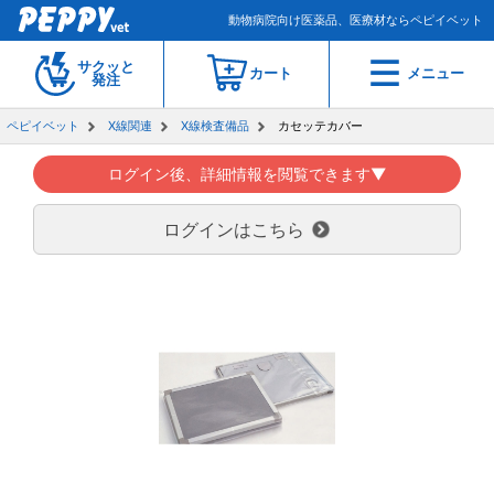
動物病院向け医薬品、医療材ならペピイベット
サクッと
カート
メニュー
発注
ペピイベット
X線関連
X線検査備品
カセッテカバー
ログイン後、詳細情報を閲覧できます▼
ログインはこちら