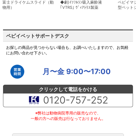
富士ドライケムスライド（動
◆劇)ｲｿﾌﾙﾗﾝ吸入麻酔液
ペピイマ
物用）
｢VTRS｣ ｳﾞｨｱﾄﾘｽ製薬
型ペット
ペピイベットサポートデスク
お探しの商品が見つからない場合も、お調べいたしますので、お気軽
にお問い合わせ下さい。
月〜金 9:00〜17:00
クリックして電話をかける
0120-757-252
※弊社は動物病院専用の販売なので、
一般の方への販売は行なっておりません。