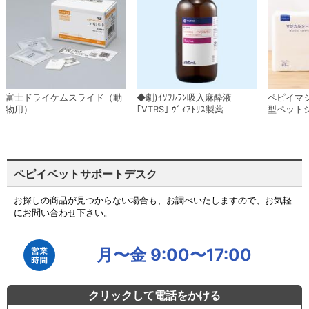
富士ドライケムスライド（動
◆劇)ｲｿﾌﾙﾗﾝ吸入麻酔液
ペピイマ
物用）
｢VTRS｣ ｳﾞｨｱﾄﾘｽ製薬
型ペット
ペピイベットサポートデスク
お探しの商品が見つからない場合も、お調べいたしますので、お気軽
にお問い合わせ下さい。
月〜金 9:00〜17:00
クリックして電話をかける