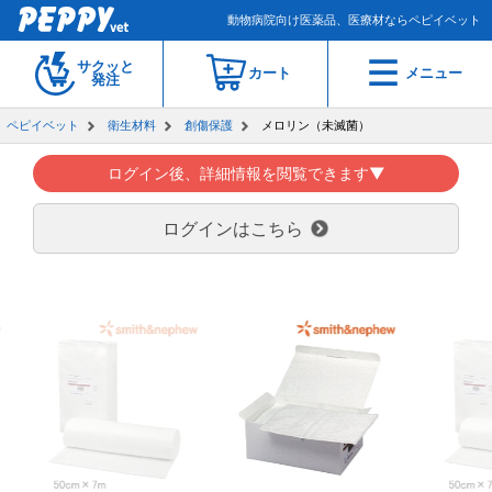
動物病院向け医薬品、医療材ならペピイベット
サクッと
カート
メニュー
発注
ペピイベット
衛生材料
創傷保護
メロリン（未滅菌）
ログイン後、詳細情報を閲覧できます▼
ログインはこちら