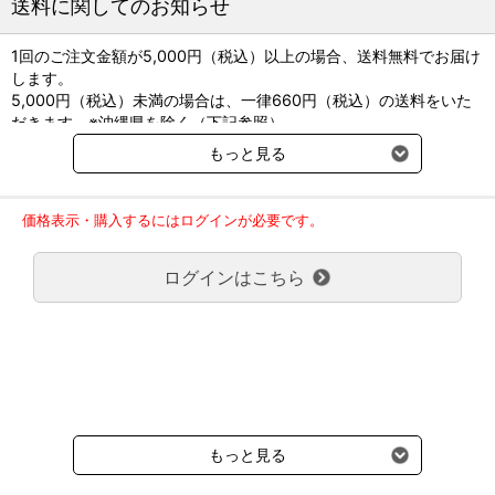
送料に関してのお知らせ
上記のような特徴から、非固着性を活かし、患部に直接貼付する吸
収性一次ドレッシングとして、高い吸収性より補助的な二次ドレッ
1回のご注文金額が5,000円（税込）以上の場合、送料無料でお届け
シングとして、さらに軟膏処置のカバードレッシングとして様々な
します。
用途にご利用いただけます。
5,000円（税込）未満の場合は、一律660円（税込）の送料をいた
だきます。※沖縄県を除く（下記参照）
本品は未滅菌品なので好きな形状にカットも可能です。一次ドレッ
※2017年11月14日（火）より沖縄県へのお届けにつきましては、1
シングとして創に貼付される場合は滅菌してご利用ください。
もっと見る
回のご注文金額（税込）が、30,000円以上で配送無料となります。
30,000円未満の場合、1,800円（税込）の送料をいただきます。
ご了承のほどよろしくお願い致します。
価格表示・購入するにはログインが必要です。
弊社都合でお届けが２回以上に分かれる場合の送料負担は、１回分
のみで新たな送料は発生しません。
ログインはこちら
大型商品送料が必要な商品をご注文の場合は、大型商品送料のみご
負担頂きます。
通常送料660円はかかりません。
クール便の商品につきましては、一律220円のクール便送料をいた
だきます。（沖縄、小笠原諸島以外）
要冷蔵の液剤・薬品の沖縄県及び小笠原諸島へのお届けには、通常
送料660円（税込）に加えて別途クール便代990円（税込）を申し
受けます。
もっと見る