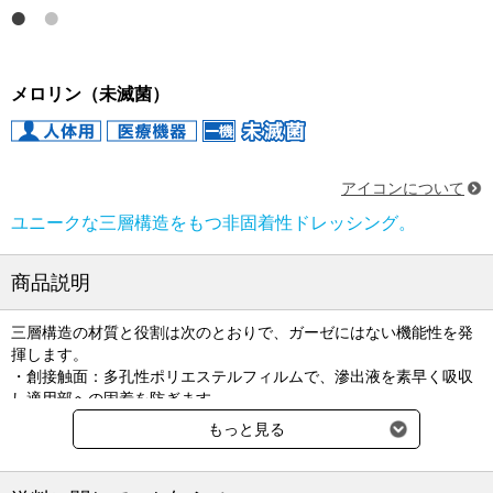
メロリン（未滅菌）
アイコンについて
ユニークな三層構造をもつ非固着性ドレッシング。
商品説明
三層構造の材質と役割は次のとおりで、ガーゼにはない機能性を発
揮します。
・創接触面：多孔性ポリエステルフィルムで、滲出液を素早く吸収
し適用部への固着を防ぎます。
・吸収層：コットン/ポリエステル繊維で滲出液等を吸収・保持し漏
もっと見る
れにくくします。
・外装面：ポリエステル不織布で撥水処理が施されています。