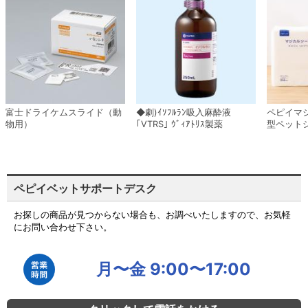
富士ドライケムスライド（動
◆劇)ｲｿﾌﾙﾗﾝ吸入麻酔液
ペピイマ
物用）
｢VTRS｣ ｳﾞｨｱﾄﾘｽ製薬
型ペット
ペピイベットサポートデスク
お探しの商品が見つからない場合も、お調べいたしますので、お気軽
にお問い合わせ下さい。
月〜金 9:00〜17:00