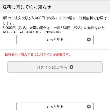
●製造販売元：スミス・アンド・ネフュー
送料に関してのお知らせ
1回のご注文金額が5,000円（税込）以上の場合、送料無料でお届け
します。
5,000円（税込）未満の場合は、一律660円（税込）の送料をいた
だきます。※沖縄県を除く（下記参照）
※2017年11月14日（火）より沖縄県へのお届けにつきましては、1
もっと見る
回のご注文金額（税込）が、30,000円以上で配送無料となります。
30,000円未満の場合、1,800円（税込）の送料をいただきます。
ご了承のほどよろしくお願い致します。
価格表示・購入するにはログインが必要です。
弊社都合でお届けが２回以上に分かれる場合の送料負担は、１回分
のみで新たな送料は発生しません。
ログインはこちら
大型商品送料が必要な商品をご注文の場合は、大型商品送料のみご
負担頂きます。
通常送料660円はかかりません。
クール便の商品につきましては、一律220円のクール便送料をいた
だきます。（沖縄、小笠原諸島以外）
要冷蔵の液剤・薬品の沖縄県及び小笠原諸島へのお届けには、通常
送料660円（税込）に加えて別途クール便代990円（税込）を申し
受けます。
もっと見る