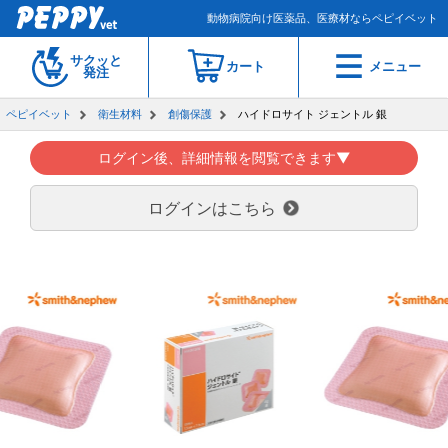
動物病院向け医薬品、医療材ならペピイベット
サクッと
カート
メニュー
発注
ペピイベット
衛生材料
創傷保護
ハイドロサイト ジェントル 銀
ログイン後、詳細情報を閲覧できます▼
ログインはこちら