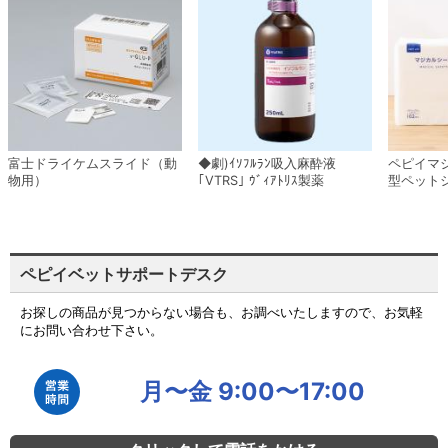
富士ドライケムスライド（動
◆劇)ｲｿﾌﾙﾗﾝ吸入麻酔液
ペピイマ
物用）
｢VTRS｣ ｳﾞｨｱﾄﾘｽ製薬
型ペット
ペピイベットサポートデスク
お探しの商品が見つからない場合も、お調べいたしますので、お気軽
にお問い合わせ下さい。
月〜金 9:00〜17:00