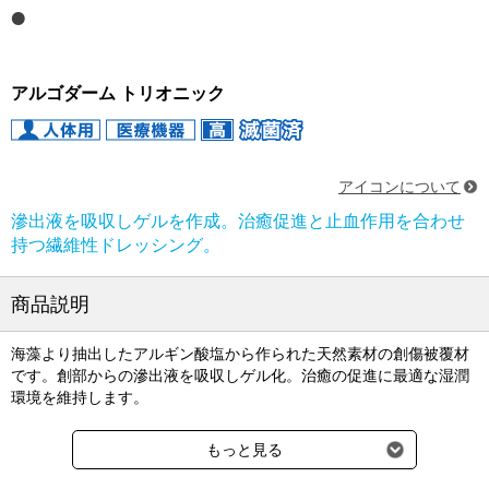
アルゴダーム トリオニック
アイコンについて
滲出液を吸収しゲルを作成。治癒促進と止血作用を合わせ
持つ繊維性ドレッシング。
商品説明
海藻より抽出したアルギン酸塩から作られた天然素材の創傷被覆材
です。創部からの滲出液を吸収しゲル化。治癒の促進に最適な湿潤
環境を維持します。
血液凝固を促す働きのあるカルシウムを多く含み、止血や治癒を促
もっと見る
進させます。丈夫な繊維のため、ゲル化しても形が崩れず交換が容
易。患者さまの痛みも軽減します。