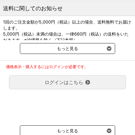
また、従来のアルギン酸のカルシウムに加え亜鉛とマンガンを追加
送料に関してのお知らせ
しております。
1回のご注文金額が5,000円（税込）以上の場合、送料無料でお届け
●特長
します。
・亜鉛とマンガンを追加
5,000円（税込）未満の場合は、一律660円（税込）の送料をいた
従来のアルギン酸塩ドレッシング材に亜鉛、マンガンを追加しまし
だきます。※沖縄県を除く（下記参照）
た。
※2017年11月14日（火）より沖縄県へのお届けにつきましては、1
もっと見る
回のご注文金額（税込）が、30,000円以上で配送無料となります。
・優れた吸収力
30,000円未満の場合、1,800円（税込）の送料をいただきます。
優れた吸収力により多量の滲出液を吸収しゲル化。繊維構造がしっ
ご了承のほどよろしくお願い致します。
かりとしているため、創部でズレることなく、適切な湿潤環境を保
価格表示・購入するにはログインが必要です。
弊社都合でお届けが２回以上に分かれる場合の送料負担は、１回分
ちます。
のみで新たな送料は発生しません。
ログインはこちら
大型商品送料が必要な商品をご注文の場合は、大型商品送料のみご
・止血作用の促進
負担頂きます。
アルゴダームはアルギン酸カルシウム繊維であり、創内の血液と接
通常送料660円はかかりません。
触するとカルシウムイオンを放出します。 カルシウムイオンは血液
クール便の商品につきましては、一律220円のクール便送料をいた
凝固第4因子として働き止血が進みます。
だきます。（沖縄、小笠原諸島以外）
要冷蔵の液剤・薬品の沖縄県及び小笠原諸島へのお届けには、通常
・ユニークな星型繊維と型崩れしない構造
送料660円（税込）に加えて別途クール便代990円（税込）を申し
滲出液をより多く吸収するため、アルゴダームの繊維は特殊な星型
受けます。
形態をしています。 多数の星型繊維が網目状に密に入り組み、さら
もっと見る
にニードリング工程により均一に絡み合うことで、 破れにくく、引