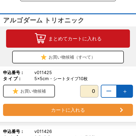
っ張りに強く、ゲル化しても型崩れせず、交換の手間を軽減しま
す。
アルゴダーム トリオニック
・天然素材が原料
アルゴダームはラミナリア系海藻の茎から抽出された植物由来の製
品です。 成分は99％がアルギン酸塩という高い純度を持ち、安心し
まとめてカートに入れる
てご使用いただけます。
●使用目的、効能又は効果
[人]皮下脂肪組織までの創傷（Ⅲ度熱傷を除く）に対する「創の保
お買い物候補（すべて）
護」、「湿潤環境の維持」、「治癒の促進」、「疼痛の軽減」を目
的とする。
申込番号：
v011425
タ イ プ：
5×5cm・シートタイプ10枚
●製造販売元
スミス・アンド・ネフュー
ー
＋
お買い物候補
カートに入れる
申込番号：
v011426