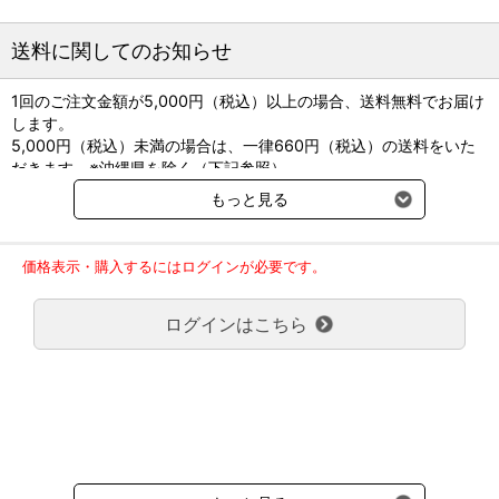
送料に関してのお知らせ
1回のご注文金額が5,000円（税込）以上の場合、送料無料でお届け
します。
5,000円（税込）未満の場合は、一律660円（税込）の送料をいた
だきます。※沖縄県を除く（下記参照）
※2017年11月14日（火）より沖縄県へのお届けにつきましては、1
もっと見る
回のご注文金額（税込）が、30,000円以上で配送無料となります。
30,000円未満の場合、1,800円（税込）の送料をいただきます。
ご了承のほどよろしくお願い致します。
価格表示・購入するにはログインが必要です。
弊社都合でお届けが２回以上に分かれる場合の送料負担は、１回分
のみで新たな送料は発生しません。
ログインはこちら
大型商品送料が必要な商品をご注文の場合は、大型商品送料のみご
負担頂きます。
通常送料660円はかかりません。
クール便の商品につきましては、一律220円のクール便送料をいた
だきます。（沖縄、小笠原諸島以外）
要冷蔵の液剤・薬品の沖縄県及び小笠原諸島へのお届けには、通常
送料660円（税込）に加えて別途クール便代990円（税込）を申し
受けます。