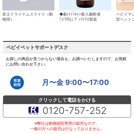
富士ドライケムスライド（動
◆劇)ｲｿﾌﾙﾗﾝ吸入麻酔液
ペピイマ
物用）
｢VTRS｣ ｳﾞｨｱﾄﾘｽ製薬
型ペット
ペピイベットサポートデスク
お探しの商品が見つからない場合も、お調べいたしますので、お気軽
にお問い合わせ下さい。
月〜金 9:00〜17:00
クリックして電話をかける
0120-757-252
※弊社は動物病院専用の販売なので、
一般の方への販売は行なっておりません。