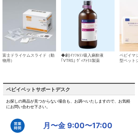
富士ドライケムスライド（動
◆劇)ｲｿﾌﾙﾗﾝ吸入麻酔液
ペピイマ
物用）
｢VTRS｣ ｳﾞｨｱﾄﾘｽ製薬
型ペット
ペピイベットサポートデスク
お探しの商品が見つからない場合も、お調べいたしますので、お気軽
にお問い合わせ下さい。
月〜金 9:00〜17:00