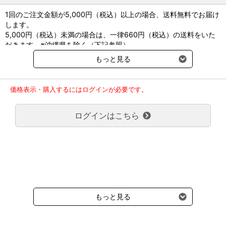
1回のご注文金額が5,000円（税込）以上の場合、送料無料でお届け
します。
5,000円（税込）未満の場合は、一律660円（税込）の送料をいた
だきます。※沖縄県を除く（下記参照）
※2017年11月14日（火）より沖縄県へのお届けにつきましては、1
もっと見る
回のご注文金額（税込）が、30,000円以上で配送無料となります。
30,000円未満の場合、1,800円（税込）の送料をいただきます。
ご了承のほどよろしくお願い致します。
価格表示・購入するにはログインが必要です。
弊社都合でお届けが２回以上に分かれる場合の送料負担は、１回分
のみで新たな送料は発生しません。
ログインはこちら
大型商品送料が必要な商品をご注文の場合は、大型商品送料のみご
負担頂きます。
通常送料660円はかかりません。
クール便の商品につきましては、一律220円のクール便送料をいた
だきます。（沖縄、小笠原諸島以外）
要冷蔵の液剤・薬品の沖縄県及び小笠原諸島へのお届けには、通常
送料660円（税込）に加えて別途クール便代990円（税込）を申し
受けます。
もっと見る