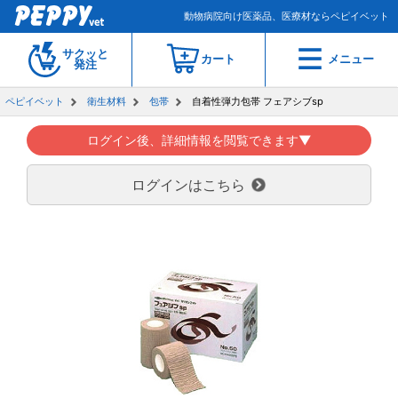
動物病院向け医薬品、医療材ならペピイベット
サクッと
カート
メニュー
発注
ペピイベット
衛生材料
包帯
自着性弾力包帯 フェアシブsp
ログイン後、詳細情報を閲覧できます▼
ログインはこちら