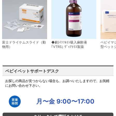
富士ドライケムスライド（動
◆劇)ｲｿﾌﾙﾗﾝ吸入麻酔液
ペピイマ
物用）
｢VTRS｣ ｳﾞｨｱﾄﾘｽ製薬
型ペット
ペピイベットサポートデスク
お探しの商品が見つからない場合も、お調べいたしますので、お気軽
にお問い合わせ下さい。
月〜金 9:00〜17:00