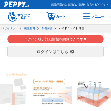
動物病院向け医薬品、医療材ならペピイベット
サクッと
カート
メニュー
発注
ペピイベット
衛生材料
創傷保護
ハイドロサイト 薄型
ログイン後、詳細情報を閲覧できます▼
ログインはこちら