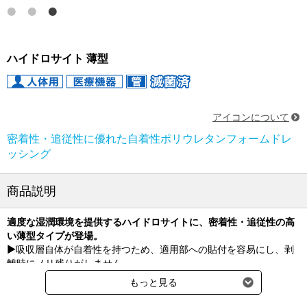
ハイドロサイト 薄型
アイコンについて
密着性・追従性に優れた自着性ポリウレタンフォームドレ
ッシング
商品説明
適度な湿潤環境を提供するハイドロサイトに、密着性・追従性の高
い薄型タイプが登場。
▶吸収層自体が自着性を持つため、適用部への貼付を容易にし、剥
離時にノリ残りがしません。
▶自着性は水分により低下するため、創部に固着せず、交換時の損
もっと見る
傷を防ぎます。創部へ溶解物を残さず、ドレッシング材交換時の創
部洗浄等を簡便に行うことができます。