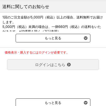
▶高吸収性と、適度な蒸散性・水蒸気透過性を併せ持つため、液体
送料に関してのお知らせ
処理能力に優れています。
1回のご注文金額が5,000円（税込）以上の場合、送料無料でお届け
します。
●ガンマ線滅菌済
5,000円（税込）未満の場合は、一律660円（税込）の送料をいた
●製造販売元：スミス・アンド・ネフュー
だきます。※沖縄県を除く（下記参照）
●承認番号：21900BZX00491000
※2017年11月14日（火）より沖縄県へのお届けにつきましては、1
もっと見る
回のご注文金額（税込）が、30,000円以上で配送無料となります。
30,000円未満の場合、1,800円（税込）の送料をいただきます。
ご了承のほどよろしくお願い致します。
価格表示・購入するにはログインが必要です。
弊社都合でお届けが２回以上に分かれる場合の送料負担は、１回分
のみで新たな送料は発生しません。
ログインはこちら
大型商品送料が必要な商品をご注文の場合は、大型商品送料のみご
負担頂きます。
通常送料660円はかかりません。
クール便の商品につきましては、一律220円のクール便送料をいた
だきます。（沖縄、小笠原諸島以外）
要冷蔵の液剤・薬品の沖縄県及び小笠原諸島へのお届けには、通常
送料660円（税込）に加えて別途クール便代990円（税込）を申し
受けます。
もっと見る