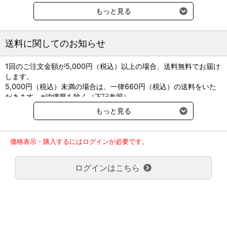
・適度な可塑性により確実な結節ができます
もっと見る
・連続縫合時の切れ味が持続し安定した把持性を有する縫合針を採
用しています
送料に関してのお知らせ
吸収期間：180～220日
生体内抗張力残留度：8週間目 50％
1回のご注文金額が5,000円（税込）以上の場合、送料無料でお届け
製造販売元：アルフレッサ ファーマ
します。
医療機器承認番号：21700BZZ00463000
5,000円（税込）未満の場合は、一律660円（税込）の送料をいた
だきます。※沖縄県を除く（下記参照）
●材質：ポリジオキサノン
※2017年11月14日（火）より沖縄県へのお届けにつきましては、1
●エチレンオキサイドガス滅菌済
もっと見る
回のご注文金額（税込）が、30,000円以上で配送無料となります。
●内容量：24本入／箱
30,000円未満の場合、1,800円（税込）の送料をいただきます。
ご了承のほどよろしくお願い致します。
価格表示・購入するにはログインが必要です。
弊社都合でお届けが２回以上に分かれる場合の送料負担は、１回分
のみで新たな送料は発生しません。
ログインはこちら
大型商品送料が必要な商品をご注文の場合は、大型商品送料のみご
負担頂きます。
通常送料660円はかかりません。
クール便の商品につきましては、一律220円のクール便送料をいた
だきます。（沖縄、小笠原諸島以外）
要冷蔵の液剤・薬品の沖縄県及び小笠原諸島へのお届けには、通常