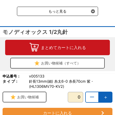
送料660円（税込）に加えて別途クール便代990円（税込）を申し
受けます。
もっと見る
モノディオックス 1/2丸針
まとめてカートに入れる
お買い物候補（すべて）
申込番号：
v005133
タ イ プ：
針長13mm(細) 糸太6-0 糸長70cm 紫・
(HL1306MV70-KV2)
ー
＋
お買い物候補
カートに入れる