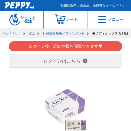
動物病院向け医薬品、医療材ならペピイベット
サクッと
カート
メニュー
発注
ペピイベット
縫合
針付吸収糸モノフィラメント
モノディオックス 1/2丸針
ログイン後、詳細情報を閲覧できます▼
ログインはこちら