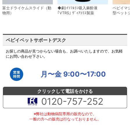
富士ドライケムスライド（動
◆劇)ｲｿﾌﾙﾗﾝ吸入麻酔液
ペピイマ
物用）
｢VTRS｣ ｳﾞｨｱﾄﾘｽ製薬
型ペット
ペピイベットサポートデスク
お探しの商品が見つからない場合も、お調べいたしますので、お気軽
にお問い合わせ下さい。
月〜金 9:00〜17:00
クリックして電話をかける
0120-757-252
※弊社は動物病院専用の販売なので、
一般の方への販売は行なっておりません。