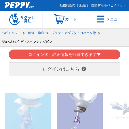
動物病院向け医薬品、医療材ならペピイベット
サクッと
カート
メニュー
発注
ペピイベット
輸液・輸血
プラグ・アダプタ・コネクタ他
BBｴｰｽｸﾗｯﾌﾟ ディスペンシングピン
ログイン後、詳細情報を閲覧できます▼
ログインはこちら