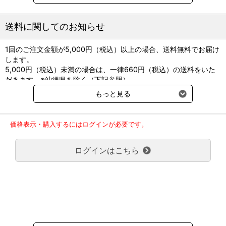
・使い易いグリップ付エア通過ルート側に、0.3μmのエアフィルタ
ーを内蔵
・接続口には、クローズドバルブを内蔵。薬液漏れを防止します。
送料に関してのお知らせ
ディスペンシングピン DP3500L（413501）
1回のご注文金額が5,000円（税込）以上の場合、送料無料でお届け
吊るした状態で保管をするエア針不要のプラスチックボトル・バッ
します。
クからの吸引や注入時に使用する器具です。
5,000円（税込）未満の場合は、一律660円（税込）の送料をいた
・プラスチック針なので、コアリングのリスクを軽減できます。
だきます。※沖縄県を除く（下記参照）
・高流量による注入・吸引が可能
※2017年11月14日（火）より沖縄県へのお届けにつきましては、1
・使い易いグリップ付
もっと見る
回のご注文金額（税込）が、30,000円以上で配送無料となります。
・接続口には、クローズドバルブを内蔵。薬液漏れを防止します。
30,000円未満の場合、1,800円（税込）の送料をいただきます。
※DP-3500Lの使用上の注意
ご了承のほどよろしくお願い致します。
輸液バックやボトルのゴム栓部が小さい場合は、
価格表示・購入するにはログインが必要です。
弊社都合でお届けが２回以上に分かれる場合の送料負担は、１回分
穿刺時にゴム栓部が破損する可能性がある為、
のみで新たな送料は発生しません。
本品を使用出来ないことがあります。
ログインはこちら
大型商品送料が必要な商品をご注文の場合は、大型商品送料のみご
負担頂きます。
●入数：50個／箱 ※バラ10個販売あり
通常送料660円はかかりません。
クール便の商品につきましては、一律220円のクール便送料をいた
だきます。（沖縄、小笠原諸島以外）
要冷蔵の液剤・薬品の沖縄県及び小笠原諸島へのお届けには、通常
送料660円（税込）に加えて別途クール便代990円（税込）を申し
受けます。