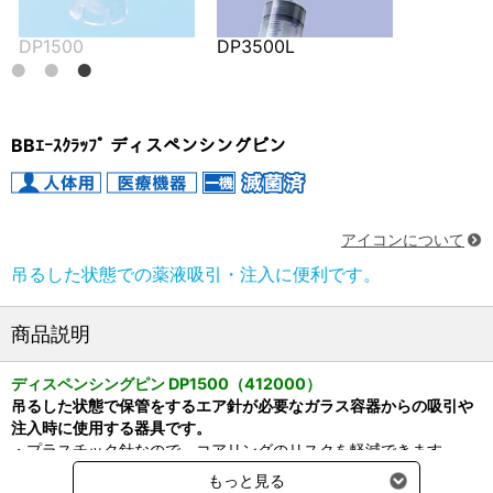
500
DP3500L
BBｴｰｽｸﾗｯﾌﾟ ディスペンシングピン
アイコンについて
吊るした状態での薬液吸引・注入に便利です。
商品説明
ディスペンシングピン DP1500（412000）
吊るした状態で保管をするエア針が必要なガラス容器からの吸引や
注入時に使用する器具です。
・プラスチック針なので、コアリングのリスクを軽減できます。
・高流量による注入・吸引が可能
もっと見る