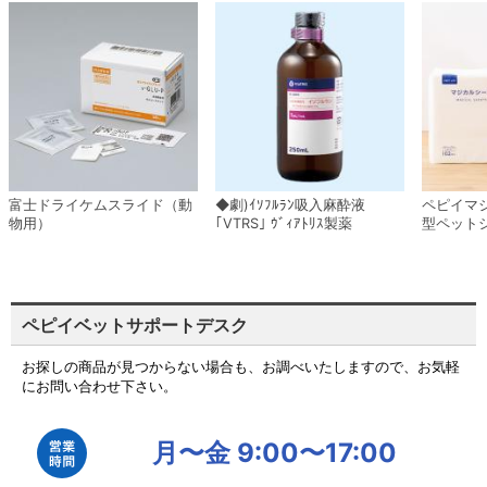
富士ドライケムスライド（動
◆劇)ｲｿﾌﾙﾗﾝ吸入麻酔液
ペピイマ
物用）
｢VTRS｣ ｳﾞｨｱﾄﾘｽ製薬
型ペット
ペピイベットサポートデスク
お探しの商品が見つからない場合も、お調べいたしますので、お気軽
にお問い合わせ下さい。
月〜金 9:00〜17:00