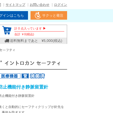
問
サイトマップ
お問い合わせ
ログイン
グインはこちら
サクッと発注
▶
計
0
点入っています
合計 ￥
0
(税込)
送料無料まであと ¥
5,000
(税込)
ン セーフティ
ﾗｯﾌﾟ イントロカン セーフティ
防止機能付き静脈留置針
防止機能付き静脈留置針
抜くと自動的にセーフティクリップが針先を
し事故を防ぎます。