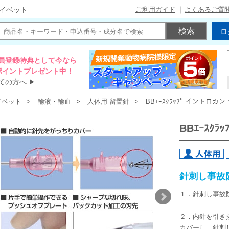
ご利用ガイド
よくあるご質
イベット
ロ
員登録特典として今なら
00ポイントプレゼント中！
ての方へ
▶
イベット
輸液・輸血
人体用 留置針
BBｴｰｽｸﾗｯﾌﾟ イントロカ
BBｴｰｽｸ
針刺し事故
１．針刺し事故
２．内針を引き
カバーし、針刺