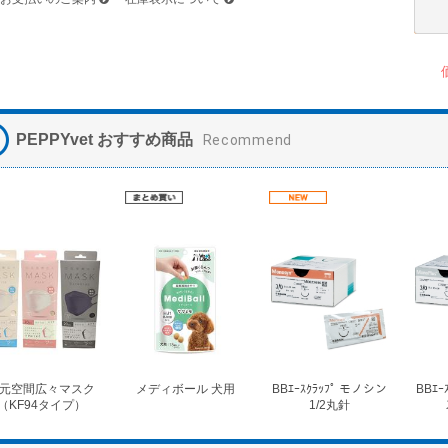
PEPPYvet おすすめ商品
Recommend
元空間広々マスク
メディボール 犬用
BBｴｰｽｸﾗｯﾌﾟ モノシン
BBｴｰ
（KF94タイプ）
1/2丸針