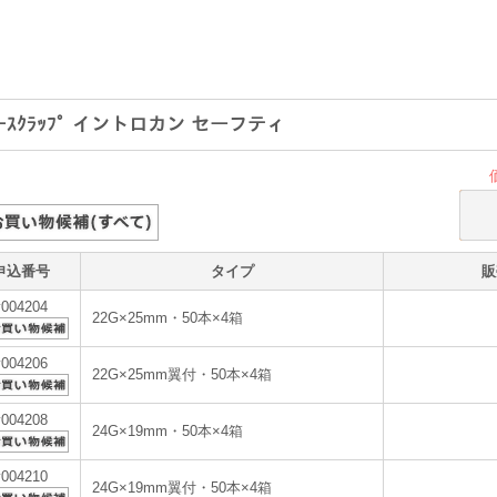
ｴｰｽｸﾗｯﾌﾟ イントロカン セーフティ
申込番号
タイプ
販
v004204
22G×25mm・50本×4箱
v004206
22G×25mm翼付・50本×4箱
v004208
24G×19mm・50本×4箱
v004210
24G×19mm翼付・50本×4箱