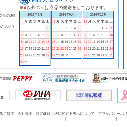
※
■
以外の日は商品の発送をしております。
2026年8月
2026年9月
2026年10月
支払の3種
日
月
火
水
木
金
土
日
月
火
水
木
金
土
日
月
火
水
木
金
土
き330円
1
1
2
3
4
5
1
2
3
。
2
3
4
5
6
7
8
6
7
8
9
10
11
12
4
5
6
7
8
9
10
9
10
11
12
13
14
15
13
14
15
16
17
18
19
11
12
13
14
15
16
17
16
17
18
19
20
21
22
20
21
22
23
24
25
26
18
19
20
21
22
23
24
23
24
25
26
27
28
29
27
28
29
30
25
26
27
28
29
30
31
30
31
るご質問
会社概要
特定商取引法に関する表示について
プライバシーポ