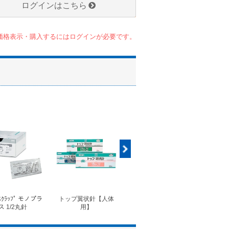
ログインはこちら
価格表示・購入するにはログインが必要です。
ｽｸﾗｯﾌﾟ モノプラ
トップ翼状針【人体
◆フォルテコール錠
◆コ
ス 1/2丸針
用】