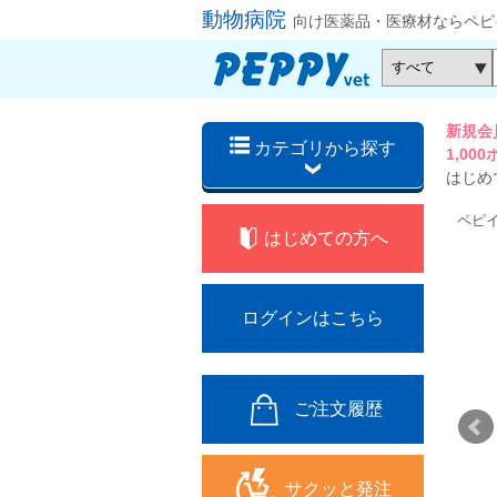
動物病院
向け医薬品・医療材ならペピ
新規会
カテゴリから探す
1,0
はじめ
ペピ
はじめての方へ
ログインはこちら
ご注文履歴
サクッと発注