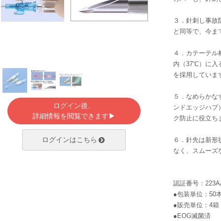
３．針刺し事故
と同等で、今ま
４．カテーテル
内（37℃）に
を採用していま
５．なめらかな
ログイン後、
ンドエッジハブ
詳細情報を閲覧できます▶
ク防止に役立ち
ログインはこちら
６．針先は新形
なく、スムーズ
認証番号：223AA
●包装単位：50
●販売単位：4箱
●EOG滅菌済