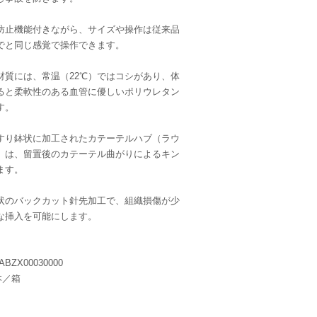
防止機能付きながら、サイズや操作は従来品
でと同じ感覚で操作できます。
材質には、常温（22℃）ではコシがあり、体
入ると柔軟性のある血管に優しいポリウレタン
す。
すり鉢状に加工されたカテーテルハブ（ラウ
）は、留置後のカテーテル曲がりによるキン
ます。
状のバックカット針先加工で、組織損傷が少
な挿入を可能にします。
BZX00030000
本／箱