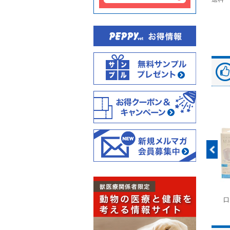
富士ドライケムスライ
◆劇)ｲｿﾌﾙﾗﾝ吸入麻酔
ペピイマジカルシーツ
口
ド（動物用）
液｢VTRS｣ ｳﾞｨｱﾄﾘｽ...
（中厚型ペットシー
ツ）