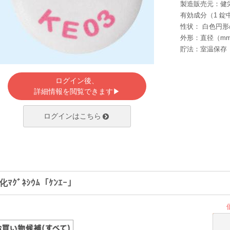
製造販売元：健
有効成分（1 錠
性状： 白色円
外形：直径（mm）
貯法：室温保存
ログイン後、
詳細情報を閲覧できます▶
ログインはこちら
ﾏｸﾞﾈｼｳﾑ「ｹﾝｴｰ」