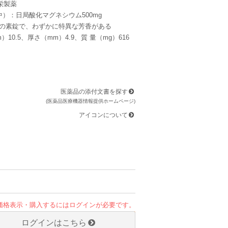
栄製薬
中）：日局酸化マグネシウム500mg
形の素錠で、わずかに特異な芳香がある
10.5、厚さ（mm）4.9、質 量（mg）616
医薬品の添付文書を探す
(医薬品医療機器情報提供ホームページ)
アイコンについて
価格表示・購入するにはログインが必要です。
ログインはこちら