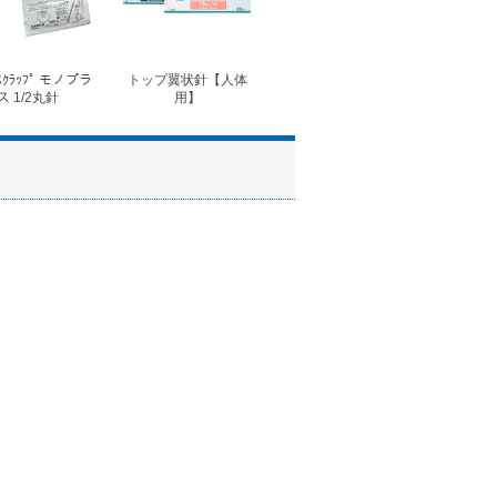
ｽｸﾗｯﾌﾟ モノプラ
トップ翼状針【人体
◆フォルテコール錠
◆コ
ス 1/2丸針
用】