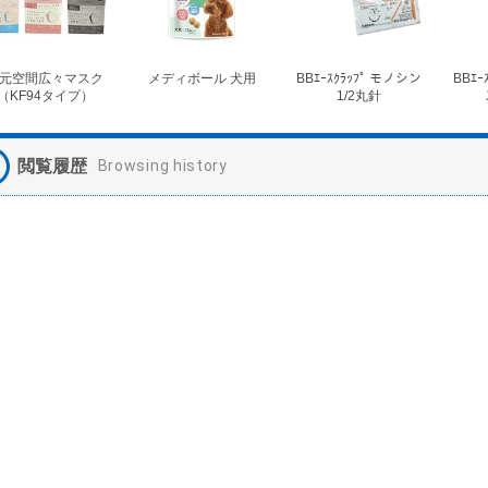
元空間広々マスク
メディボール 犬用
BBｴｰｽｸﾗｯﾌﾟ モノシン
BBｴｰ
（KF94タイプ）
1/2丸針
閲覧履歴
Browsing history