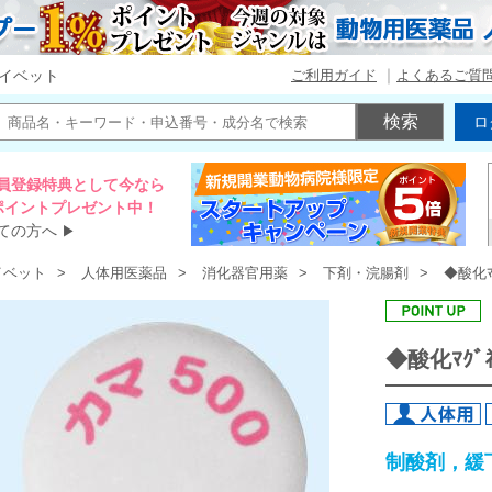
ご利用ガイド
よくあるご質
イベット
ロ
員登録特典として今なら
00ポイントプレゼント中！
ての方へ
▶
イベット
人体用医薬品
消化器官用薬
下剤・浣腸剤
◆酸化ﾏ
◆酸化ﾏｸﾞﾈ
制酸剤，緩