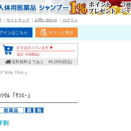
問
サイトマップ
お問い合わせ
ログイン
グインはこちら
サクッと発注
▶
計
0
点入っています
合計 ￥
0
(税込)
送料無料まであと ¥
5,000
(税込)
ｸﾞﾈｼｳﾑ「ｹﾝｴｰ」
ｼｳﾑ「ｹﾝｴｰ」
下剤