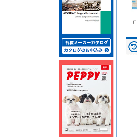
富士ドライケムスライ
◆劇)ｲｿﾌﾙﾗﾝ吸入麻酔
ペピイマジカルシーツ
口
ド（動物用）
液｢VTRS｣ ｳﾞｨｱﾄﾘｽ...
（中厚型ペットシー
ツ）