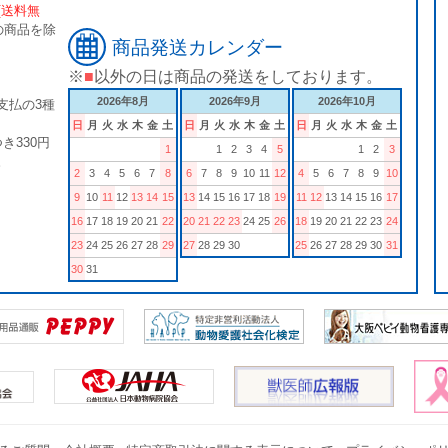
[送料無
の商品を除
商品発送カレンダー
※
■
以外の日は商品の発送をしております。
2026年8月
2026年9月
2026年10月
支払の3種
日
月
火
水
木
金
土
日
月
火
水
木
金
土
日
月
火
水
木
金
土
き330円
1
1
2
3
4
5
1
2
3
。
2
3
4
5
6
7
8
6
7
8
9
10
11
12
4
5
6
7
8
9
10
9
10
11
12
13
14
15
13
14
15
16
17
18
19
11
12
13
14
15
16
17
16
17
18
19
20
21
22
20
21
22
23
24
25
26
18
19
20
21
22
23
24
23
24
25
26
27
28
29
27
28
29
30
25
26
27
28
29
30
31
30
31