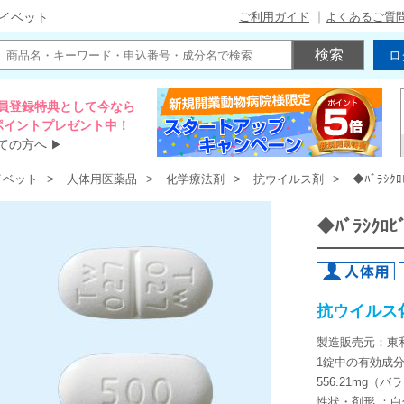
ご利用ガイド
よくあるご質
イベット
ロ
員登録特典として今なら
00ポイントプレゼント中！
ての方へ
▶
イベット
人体用医薬品
化学療法剤
抗ウイルス剤
◆ﾊﾞﾗｼｸ
◆ﾊﾞﾗｼｸﾛ
抗ウイルス
製造販売元：東
1錠中の有効成
556.21mg（
性状・剤形 ：