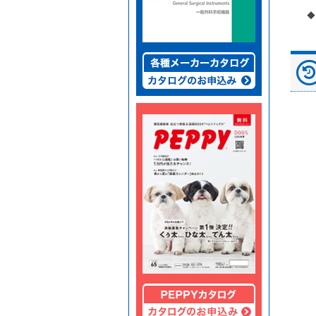
BBｴｰｽｸﾗｯﾌﾟ モノシン
BBｴｰｽｸﾗｯﾌﾟ モノプラ
トップ翼状針【人体
◆
1/2丸針
ス 1/2丸針
用】