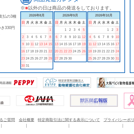
※
■
以外の日は商品の発送をしております。
2026年8月
2026年9月
2026年10月
支払の3種
日
月
火
水
木
金
土
日
月
火
水
木
金
土
日
月
火
水
木
金
土
き330円
1
1
2
3
4
5
1
2
3
。
2
3
4
5
6
7
8
6
7
8
9
10
11
12
4
5
6
7
8
9
10
9
10
11
12
13
14
15
13
14
15
16
17
18
19
11
12
13
14
15
16
17
16
17
18
19
20
21
22
20
21
22
23
24
25
26
18
19
20
21
22
23
24
23
24
25
26
27
28
29
27
28
29
30
25
26
27
28
29
30
31
30
31
るご質問
会社概要
特定商取引法に関する表示について
プライバシーポ