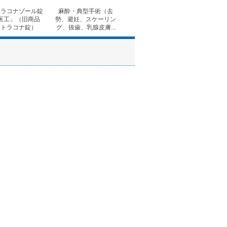
トラコナゾール錠
麻酔・典型手術（去
◆インターキャット
BBｴｰｽｸ
医工」（旧商品
勢、避妊、スケーリン
ラント
：トラコナ錠）
グ、抜歯、乳腺皮膚...