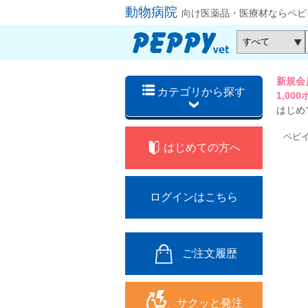
動物病院
向け医薬品・医療材ならペピ
新規会
カテゴリから探す
1,0
はじめ
ペピ
はじめての方へ
ログインはこちら
ご注文履歴
サクッと発注