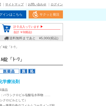
問
サイトマップ
お問い合わせ
ログイン
グインはこちら
サクッと発注
▶
計
0
点入っています
合計 ￥
0
(税込)
送料無料まであと ¥
5,000
(税込)
ﾛﾋﾞﾙ錠「ﾄｰﾜ」
ﾋﾞﾙ錠「ﾄｰﾜ」
化学療法剤
和薬品
分：バラシクロビル塩酸塩水和物 ……
バラシクロビルとして）
白色～微黄白色のフィルムコーティング錠