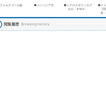
フォルテコール錠
◆コンベニア注
◆シクロスポリンカプ
◆イ
セル「ＢＭＤ」
「日
名
閲覧履歴
Browsing history