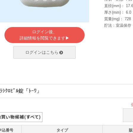
直径(mm)： 17
厚さ(mm)： 6.0
質量(mg)： 728
貯法：室温保存
ログイン後、
詳細情報を閲覧できます▶
ログインはこちら
ﾗｼｸﾛﾋﾞﾙ錠「ﾄｰﾜ」
申込番号
タイプ
販