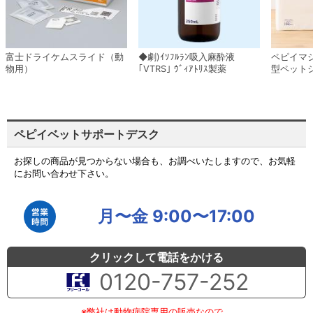
富士ドライケムスライド（動
◆劇)ｲｿﾌﾙﾗﾝ吸入麻酔液
ペピイマ
物用）
｢VTRS｣ ｳﾞｨｱﾄﾘｽ製薬
型ペット
ペピイベットサポートデスク
お探しの商品が見つからない場合も、お調べいたしますので、お気軽
にお問い合わせ下さい。
月〜金 9:00〜17:00
クリックして電話をかける
0120-757-252
※弊社は動物病院専用の販売なので、