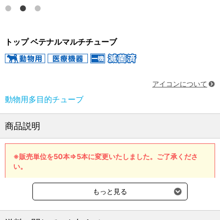
トップ ベテナルマルチチューブ
アイコンについて
動物用多目的チューブ
商品説明
※販売単位を50本⇒5本に変更いたしました。ご了承くださ
い。
【特長】
もっと見る
●胃内洗浄、栄養剤投与、導尿、胸腔ドレナージと多岐に
わたる使用を目的とした獣医療専用製品です。
●X栓不透過ライン付です。