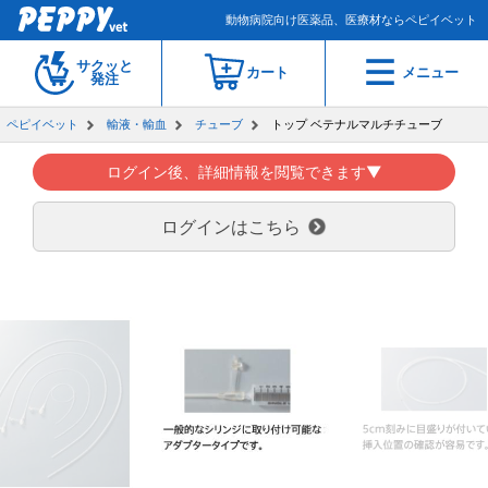
動物病院向け医薬品、医療材ならペピイベット
サクッと
カート
メニュー
発注
ペピイベット
輸液・輸血
チューブ
トップ ベテナルマルチチューブ
ログイン後、詳細情報を閲覧できます▼
ログインはこちら