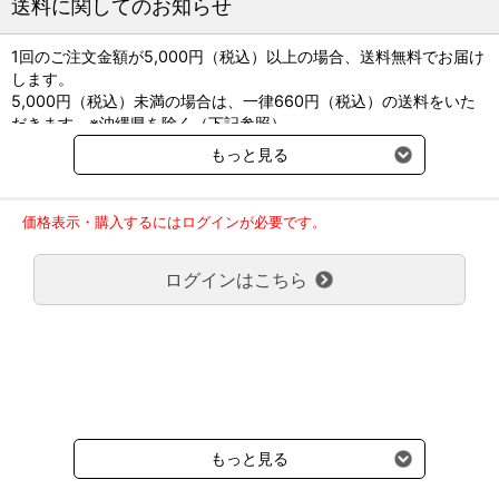
送料に関してのお知らせ
●一般的なシリンジに取り付け可能なルアーアダプタータ
イプ（蓋付）です。
●挿入位置を確認出来るよう、5cm刻みで目盛が付いてい
1回のご注文金額が5,000円（税込）以上の場合、送料無料でお届け
ます
します。
5,000円（税込）未満の場合は、一律660円（税込）の送料をいた
【先端形状：先端開口1孔式】
だきます。※沖縄県を除く（下記参照）
・3Fr(1.0mm) 35cm
※2017年11月14日（火）より沖縄県へのお届けにつきましては、1
・4Fr(1.35mm) 40cm
もっと見る
・6Fr(2.0mm) 60cm
回のご注文金額（税込）が、30,000円以上で配送無料となります。
30,000円未満の場合、1,800円（税込）の送料をいただきます。
【先端形状：先端開口2側孔】
ご了承のほどよろしくお願い致します。
・8Fr(2.7mm) 80cm
価格表示・購入するにはログインが必要です。
弊社都合でお届けが２回以上に分かれる場合の送料負担は、１回分
のみで新たな送料は発生しません。
ログインはこちら
大型商品送料が必要な商品をご注文の場合は、大型商品送料のみご
負担頂きます。
通常送料660円はかかりません。
クール便の商品につきましては、一律220円のクール便送料をいた
だきます。（沖縄、小笠原諸島以外）
要冷蔵の液剤・薬品の沖縄県及び小笠原諸島へのお届けには、通常
送料660円（税込）に加えて別途クール便代990円（税込）を申し
受けます。
もっと見る