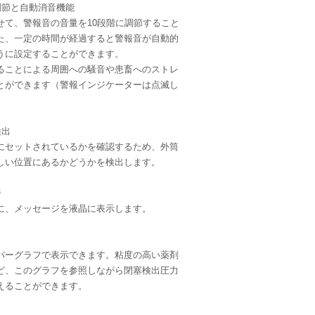
調節と自動消音機能
せて、警報音の音量を10段階に調節すること
た、一定の時間が経過すると警報音が自動的
うに設定することができます。
注入圧表示
ることによる周囲への騒音や患畜へのストレ
とができます（警報インジケーターは点滅し
検出
にセットされているかを確認するため、外筒
しい位置にあるかどうかを検出します。
ジ
に、メッセージを液晶に表示します。
バーグラフで表示できます。粘度の高い薬剤
ど、このグラフを参照しながら閉塞検出圧力
えることができます。