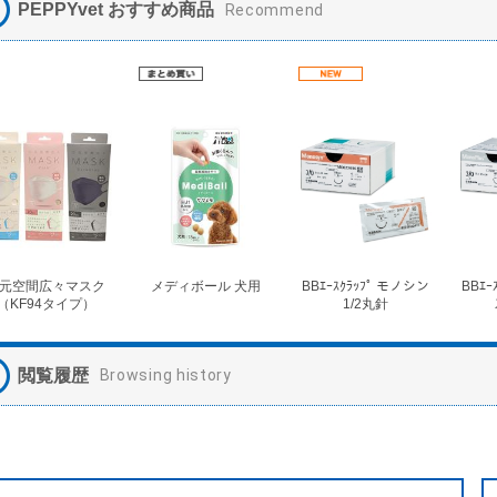
PEPPYvet おすすめ商品
Recommend
元空間広々マスク
メディボール 犬用
BBｴｰｽｸﾗｯﾌﾟ モノシン
BBｴｰ
（KF94タイプ）
1/2丸針
閲覧履歴
Browsing history