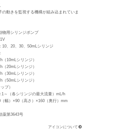
視
子の動きを監視する機構が組み込まれていま
動物用シリンジポンプ
1V
0、20、30、50mLシリンジ
：
L/h（10mLシリンジ）
L/h（20mLシリンジ）
L/h（30mLシリンジ）
L/h（50mLシリンジ）
テップ）
1～（各シリンジの最大流量）mL/h
0（幅）×90（高さ）×160（奥行）mm
薬第3643号
アイコンについて