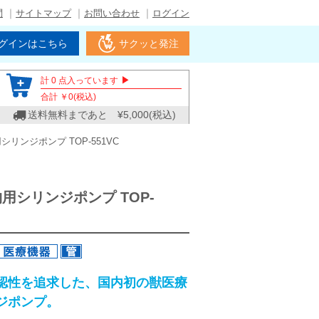
問
サイトマップ
お問い合わせ
ログイン
グインはこちら
サクッと発注
▶
計
0
点入っています
合計 ￥
0
(税込)
送料無料まであと ¥
5,000
(税込)
リンジポンプ TOP-551VC
用シリンジポンプ TOP-
認性を追求した、国内初の獣医療
ジポンプ。