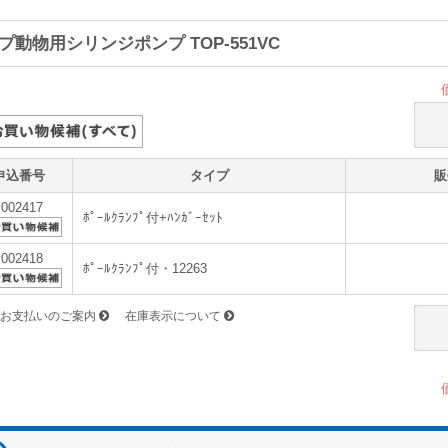
プ動物用シリンジポンプ TOP-551VC
申込番号
タイプ
販
v002417
ﾎﾟｰﾙｸﾗﾝﾌﾟ付+ﾊﾝｶﾞｰｾｯﾄ
v002418
ﾎﾟｰﾙｸﾗﾝﾌﾟ付・12263
お支払いのご案内
在庫表示について