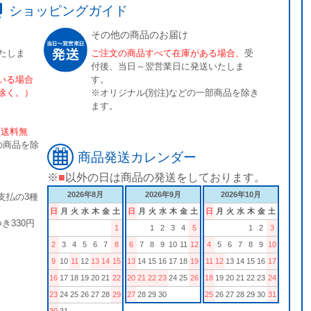
ショッピングガイド
その他の商品のお届け
たしま
ご注文の商品すべて在庫がある場合、
受
付後、当日～翌営業日に発送いたしま
いる場合
す。
除く。）
※オリジナル(別注)などの一部商品を除き
ます。
[送料無
の商品を除
商品発送カレンダー
※
■
以外の日は商品の発送をしております。
2026年8月
2026年9月
2026年10月
支払の3種
日
月
火
水
木
金
土
日
月
火
水
木
金
土
日
月
火
水
木
金
土
き330円
1
1
2
3
4
5
1
2
3
。
2
3
4
5
6
7
8
6
7
8
9
10
11
12
4
5
6
7
8
9
10
9
10
11
12
13
14
15
13
14
15
16
17
18
19
11
12
13
14
15
16
17
16
17
18
19
20
21
22
20
21
22
23
24
25
26
18
19
20
21
22
23
24
23
24
25
26
27
28
29
27
28
29
30
25
26
27
28
29
30
31