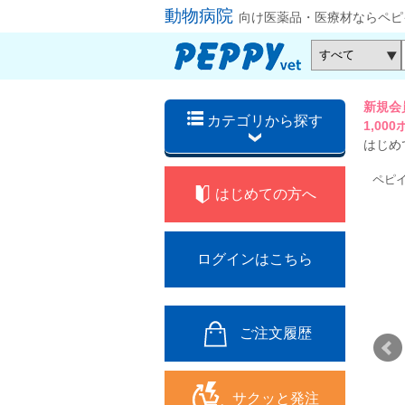
動物病院
向け医薬品・医療材ならペピ
新規会
カテゴリから探す
1,0
はじめ
ペピ
はじめての方へ
ログインはこちら
ご注文履歴
サクッと発注