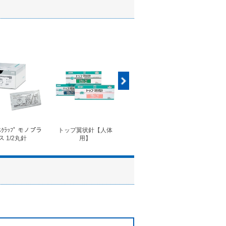
ｽｸﾗｯﾌﾟ モノプラ
トップ翼状針【人体
◆フォルテコール錠
◆コ
ス 1/2丸針
用】