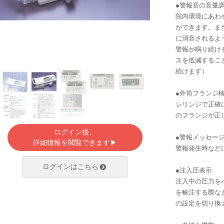
●警報音の音量
院内環境にあわ
ができます。ま
に消音されるよ
警報メッセージ
警報が鳴り続け
スを低減するこ
続けます）
●外筒フランジ
シリンジで正確
のフランジが正
ログイン後、
●警報メッセー
詳細情報を閲覧できます▶
警報発生時など
ログインはこちら
●注入圧表示
注入中の圧力を
を輸注する際な
の設定を切り換