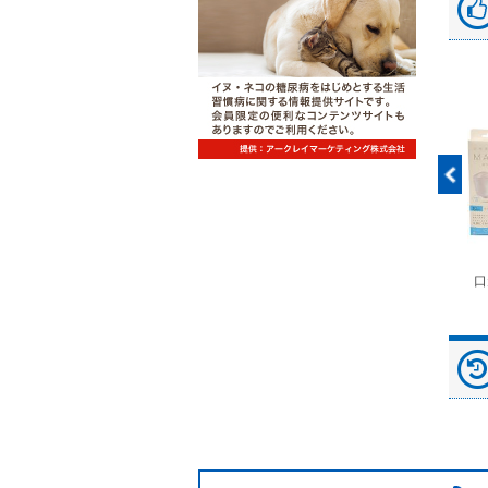
富士ドライケムスライ
◆劇)ｲｿﾌﾙﾗﾝ吸入麻酔
ペピイマジカルシーツ
口
ド（動物用）
液｢VTRS｣ ｳﾞｨｱﾄﾘｽ...
（中厚型ペットシー
ツ）