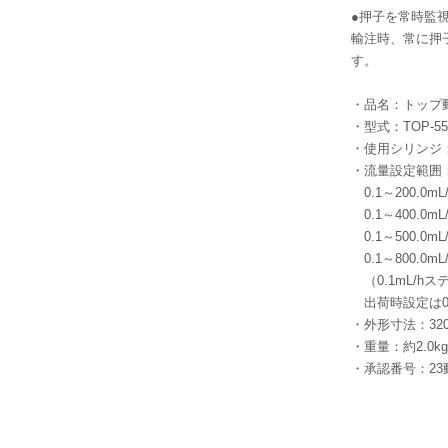
●押子を常時監
輸注時、常に押
す。
・品名：トップ
・型式：TOP-55
・使用シリンジ：1
・流量設定範囲
0.1～200.0m
0.1～400.0m
0.1～500.0m
0.1～800.0m
（0.1mL/hス
出荷時設定は0.
・外形寸法：32
・重量：約2.0kg
・承認番号：23動