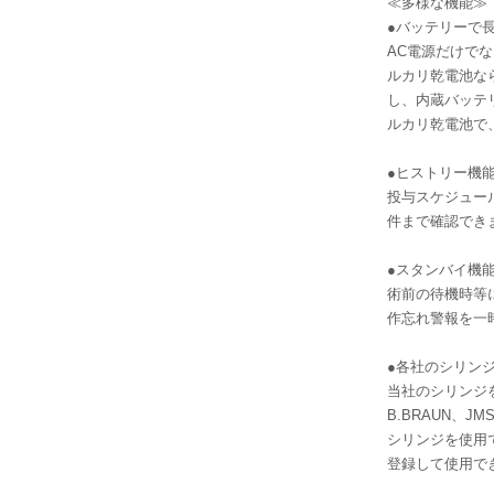
≪多様な機能≫
●バッテリーで
AC電源だけでな
ルカリ乾電池な
し、内蔵バッテ
ルカリ乾電池で、
●ヒストリー機
投与スケジュー
件まで確認でき
●スタンバイ機
術前の待機時等
作忘れ警報を一
●各社のシリン
当社のシリンジを
B.BRAUN、JM
シリンジを使用
登録して使用で