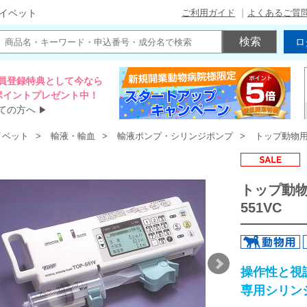
ご利用ガイド
よくあるご質
イベット
ロ
員登録特典として今なら
00ポイントプレゼント中！
ての方へ
▶
イベット
輸液・輸血
輸液ポンプ・シリンジポンプ
トップ動物用シ
トップ動物
551VC
操作性と視
専用シリン