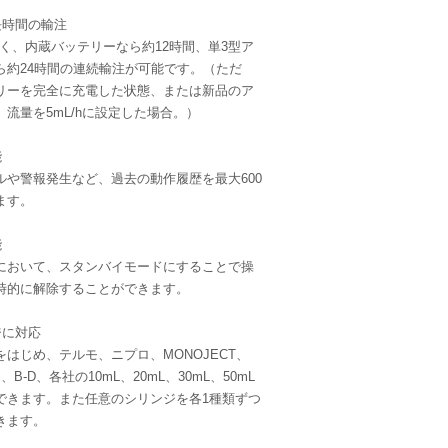
長時間の輸注
く、内蔵バッテリーなら約12時間、単3型ア
ら約24時間の連続輸注が可能です。（ただ
リーを完全に充電した状態、または新品のア
流量を5mL/hに設定した場合。）
能
ルや警報発生など、過去の動作履歴を最大600
ます。
能
において、スタンバイモードにすることで操
時的に解除することができます。
ジに対応
はじめ、テルモ、ニプロ、MONOJECT、
S、B-D、各社の10mL、20mL、30mL、50mL
できます。また任意のシリンジを各1種類ずつ
きます。