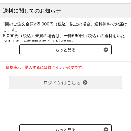
クトフェリン）
送料に関してのお知らせ
●犬や猫の歯みがき剤として
●歯ブラシを嫌がる犬猫に
1回のご注文金額が5,000円（税込）以上の場合、送料無料でお届け
●口臭を爽やかに
します。
●歯ブラシに慣れさせるきっかけづくりに
5,000円（税込）未満の場合は、一律660円（税込）の送料をいた
●処置後の維持に
だきます。※沖縄県を除く（下記参照）
※2017年11月14日（火）より沖縄県へのお届けにつきましては、1
もっと見る
回のご注文金額（税込）が、30,000円以上で配送無料となります。
【使用方法】
30,000円未満の場合、1,800円（税込）の送料をいただきます。
歯ブラシやガーゼ等を用いて歯を磨きます。デンタルジェルの使用
ご了承のほどよろしくお願い致します。
量は約1～3cm（小型犬～大型犬）です。
価格表示・購入するにはログインが必要です。
弊社都合でお届けが２回以上に分かれる場合の送料負担は、１回分
歯肉を傷つけないように口腔内をクリーニングします。
のみで新たな送料は発生しません。
獣医師の指導に従い、必要に応じて1日2回毎日使用します。
ログインはこちら
大型商品送料が必要な商品をご注文の場合は、大型商品送料のみご
負担頂きます。
●成分：ポリメタクリル酸グリセリル、ポリグリシトール、ソルビ
通常送料660円はかかりません。
トール、ヒドロキシエチルセルロ―ス、デキストロース、アロエベ
クール便の商品につきましては、一律220円のクール便送料をいた
ラ、ヨウ化カリウム、リゾチーム、ラクトペルオキシダーゼ、ラク
だきます。（沖縄、小笠原諸島以外）
トフェリン、グルコースオキシダーゼ
要冷蔵の液剤・薬品の沖縄県及び小笠原諸島へのお届けには、通常
送料660円（税込）に加えて別途クール便代990円（税込）を申し
受けます。
もっと見る