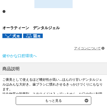
オーラティーン デンタルジェル
アイコンについて
健やかな口腔環境へ
商品説明
ご褒美として使えるほど嗜好性が高い…ほんのり甘いデンタルジェ
ルはみんな大好き。歯ブラシに慣れさせるきっかけづくりにもなり
ます。
抗生物質や殺菌剤、ステロイドは入っていません…お口の中に利用
するものとして安心してご利用頂けます。
もっと見る
３種類の天然酵素配合（ラクトぺるオキシダーゼ、リゾチーム、ラ