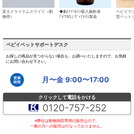
富士ドライケムスライド（動
◆劇)ｲｿﾌﾙﾗﾝ吸入麻酔液
ペピイマ
物用）
｢VTRS｣ ｳﾞｨｱﾄﾘｽ製薬
型ペット
ペピイベットサポートデスク
お探しの商品が見つからない場合も、お調べいたしますので、お気軽
にお問い合わせ下さい。
月〜金 9:00〜17:00
クリックして電話をかける
0120-757-252
※弊社は動物病院専用の販売なので、
一般の方への販売は行なっておりません。