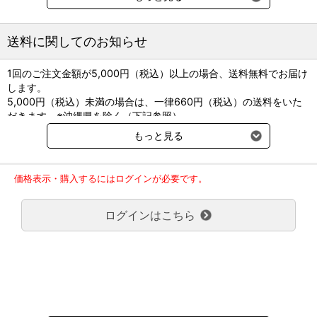
●効能・効果：[犬]乾性角結膜炎の症状の改善
●用法・用量：通常、１日２回、本剤約1cmを12時間ごとに直接角
膜上又は結膜嚢内に局所投与する。
送料に関してのお知らせ
●対象動物：犬
●投与経路：その他の粘膜（眼鼻等）投与
1回のご注文金額が5,000円（税込）以上の場合、送料無料でお届け
●貯蔵方法：室温保存
します。
5,000円（税込）未満の場合は、一律660円（税込）の送料をいた
だきます。※沖縄県を除く（下記参照）
※2017年11月14日（火）より沖縄県へのお届けにつきましては、1
もっと見る
回のご注文金額（税込）が、30,000円以上で配送無料となります。
30,000円未満の場合、1,800円（税込）の送料をいただきます。
ご了承のほどよろしくお願い致します。
価格表示・購入するにはログインが必要です。
弊社都合でお届けが２回以上に分かれる場合の送料負担は、１回分
のみで新たな送料は発生しません。
ログインはこちら
大型商品送料が必要な商品をご注文の場合は、大型商品送料のみご
負担頂きます。
通常送料660円はかかりません。
クール便の商品につきましては、一律220円のクール便送料をいた
だきます。（沖縄、小笠原諸島以外）
要冷蔵の液剤・薬品の沖縄県及び小笠原諸島へのお届けには、通常
送料660円（税込）に加えて別途クール便代990円（税込）を申し
受けます。