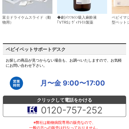
富士ドライケムスライド（動
◆劇)ｲｿﾌﾙﾗﾝ吸入麻酔液
ペピイマ
物用）
｢VTRS｣ ｳﾞｨｱﾄﾘｽ製薬
型ペット
ペピイベットサポートデスク
お探しの商品が見つからない場合も、お調べいたしますので、お気軽
にお問い合わせ下さい。
月〜金 9:00〜17:00
クリックして電話をかける
0120-757-252
※弊社は動物病院専用の販売なので、
一般の方への販売は行なっておりません。