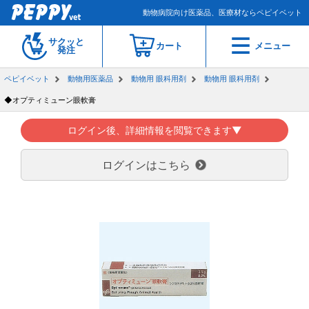
動物病院向け医薬品、医療材ならペピイベット
サクッと
カート
メニュー
発注
ペピイベット
動物用医薬品
動物用 眼科用剤
動物用 眼科用剤
◆オプティミューン眼軟膏
ログイン後、詳細情報を閲覧できます▼
ログインはこちら