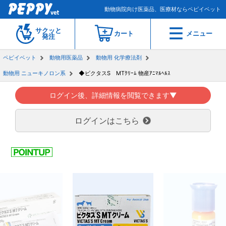
動物病院向け医薬品、医療材ならペピイベット
サクッと
カート
メニュー
発注
ペピイベット
動物用医薬品
動物用 化学療法剤
動物用 ニューキノロン系
◆ビクタスS MTｸﾘｰﾑ 物産ｱﾆﾏﾙﾍﾙｽ
ログイン後、詳細情報を閲覧できます▼
ログインはこちら