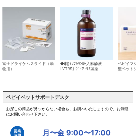
富士ドライケムスライド（動
◆劇)ｲｿﾌﾙﾗﾝ吸入麻酔液
ペピイマ
物用）
｢VTRS｣ ｳﾞｨｱﾄﾘｽ製薬
型ペット
ペピイベットサポートデスク
お探しの商品が見つからない場合も、お調べいたしますので、お気軽
にお問い合わせ下さい。
月〜金 9:00〜17:00