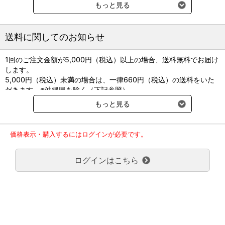
もっと見る
ビクタスＳ ＭＴクリーム5g(チューブ)×1
●成分：オルビフロキサシン10mg・硝酸ミコナゾール
10mg・トリアムシノロンアセトニド1mg
送料に関してのお知らせ
ビクタスＳ ＭＴクリーム20g(チューブ)×1
●成分：オルビフロキサシン10mg・硝酸ミコナゾール
1回のご注文金額が5,000円（税込）以上の場合、送料無料でお届け
10mg・トリアムシノロンアセトニド2mg
します。
ビクタスＳ ＭＴクリーム20g(チューブ)×5
5,000円（税込）未満の場合は、一律660円（税込）の送料をいた
●成分：オルビフロキサシン10mg・硝酸ミコナゾール
だきます。※沖縄県を除く（下記参照）
10mg・トリアムシノロンアセトニド3mg
※2017年11月14日（火）より沖縄県へのお届けにつきましては、1
もっと見る
回のご注文金額（税込）が、30,000円以上で配送無料となります。
ビクタスＳ ＭＴクリーム6g(ボトル)×5
●成分：オルビフロキサシン10mg・硝酸ミコナゾール
30,000円未満の場合、1,800円（税込）の送料をいただきます。
10mg・トリアムシノロンアセトニド1mg
ご了承のほどよろしくお願い致します。
価格表示・購入するにはログインが必要です。
弊社都合でお届けが２回以上に分かれる場合の送料負担は、１回分
のみで新たな送料は発生しません。
●製造販売元：DSファーマアニマルヘルス
●貯法：室温保存、密栓
ログインはこちら
大型商品送料が必要な商品をご注文の場合は、大型商品送料のみご
負担頂きます。
●【有効菌種】犬:スタフィロコッカス属菌、ストレプトコ
通常送料660円はかかりません。
ッカス属菌、シュードモナス属菌、大腸菌、マラセチア・
クール便の商品につきましては、一律220円のクール便送料をいた
パチデルマチス、皮膚糸状菌／猫:スタフィロコッカス属
菌、シュードモナス属菌、大腸菌、マラセチア・パチデル
だきます。（沖縄、小笠原諸島以外）
マチス、皮膚糸状菌
要冷蔵の液剤・薬品の沖縄県及び小笠原諸島へのお届けには、通常
●効能・効果・適応：犬:細菌性及び真菌性外耳炎、細菌性
送料660円（税込）に加えて別途クール便代990円（税込）を申し
及び真菌性皮膚感染症／猫:細菌性及び真菌性外耳炎、細菌