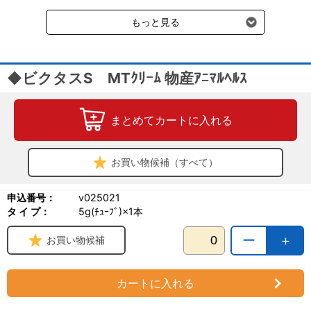
受けます。
性及び真菌性皮膚感染症
もっと見る
◆ビクタスS MTｸﾘｰﾑ 物産ｱﾆﾏﾙﾍﾙｽ
まとめてカートに入れる
お買い物候補（すべて）
申込番号：
v025021
タ イ プ：
5g(ﾁｭｰﾌﾞ)×1本
ー
＋
お買い物候補
カートに入れる