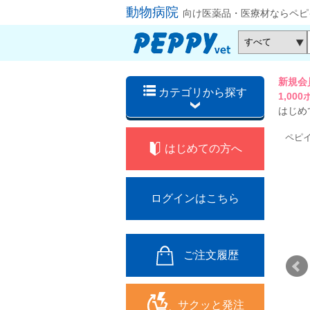
動物病院
向け医薬品・医療材ならペピ
新規会
カテゴリから探す
1,0
はじめ
ペピ
はじめての方へ
ログインはこちら
ご注文履歴
サクッと発注