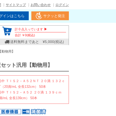
問
サイトマップ
お問い合わせ
ログイン
グインはこちら
サクッと発注
▶
計
0
点入っています
合計 ￥
0
(税込)
送料無料まであと ¥
5,000
(税込)
【動物用】
液セット汎用【動物用】
 欠品中 ＴＩＳ２－Ａ５２ＮＴ ２０滴 １３２ｃ
NT（20滴/mL 全長132cm） 50本
 欠品中 ＴＩＳ２－Ａ５２ ２０滴 １３９ｃｍ
0滴/mL 全長139cm） 50本