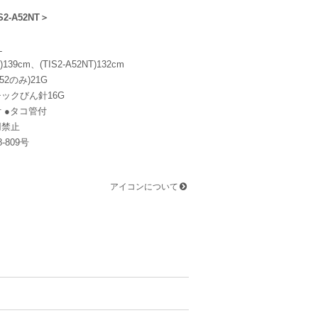
S2-A52NT＞
L
)139cm、(TIS2-A52NT)132cm
A52のみ)21G
ックびん針16G
 ●タコ管付
用禁止
-809号
アイコンについて