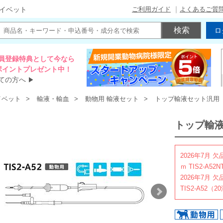
ご利用ガイド
よくあるご質
イベット
ロ
員登録特典として今なら
00ポイントプレゼント中！
ての方へ
▶
イベット
輸液・輸血
動物用 輸液セット
トップ輸液セット汎用
トップ輸
2026年7月
ｍ TIS2-A52
2026年7月
TIS2-A52（2