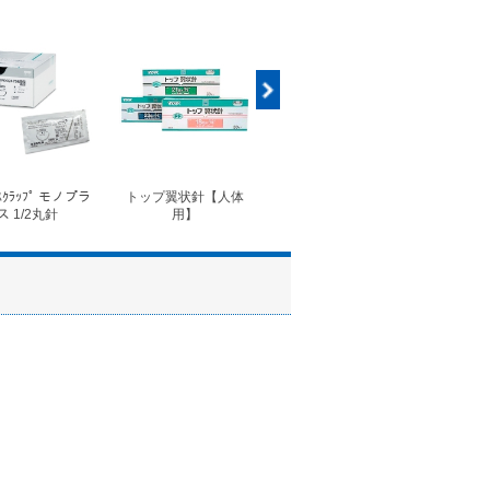
ｽｸﾗｯﾌﾟ モノプラ
トップ翼状針【人体
◆フォルテコール錠
◆コ
ス 1/2丸針
用】