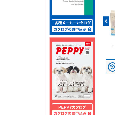
富士ドライケムスライ
◆劇)ｲｿﾌﾙﾗﾝ吸入麻酔
ペピイマジカルシーツ
口
ド（動物用）
液｢VTRS｣ ｳﾞｨｱﾄﾘｽ...
（中厚型ペットシー
ツ）