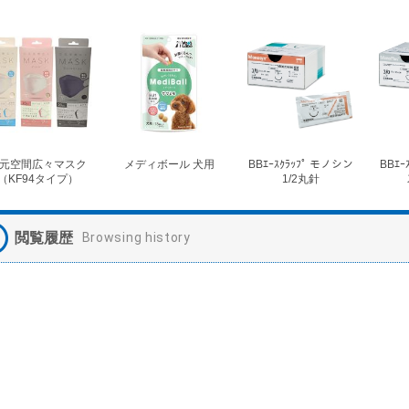
元空間広々マスク
メディボール 犬用
BBｴｰｽｸﾗｯﾌﾟ モノシン
BBｴｰ
（KF94タイプ）
1/2丸針
閲覧履歴
Browsing history