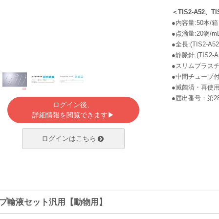
＜TIS2-A52、TI
●内容量:50本/箱
●点滴量:20滴/m
●全長:(TIS2-A52
●静脈針:(TIS2-
●スリムプラスチ
●中間チューブ付
●滅菌済・再使
●届出番号：第28
ログイン後、
詳細情報を閲覧できます▶
ログインはこちら
プ輸液セット汎用【動物用】