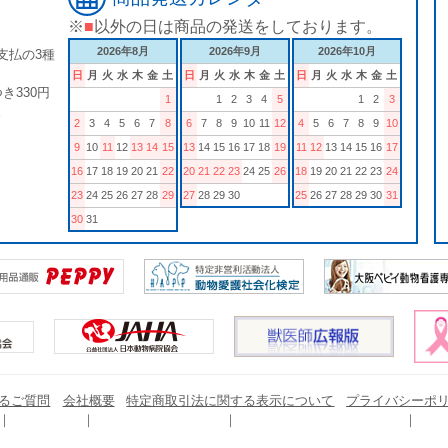
※
■
以外の日は商品の発送をしております。
2026年8月
2026年9月
2026年10月
支払の3種
日
月
火
水
木
金
土
日
月
火
水
木
金
土
日
月
火
水
木
金
土
き330円
1
1
2
3
4
5
1
2
3
。
2
3
4
5
6
7
8
6
7
8
9
10
11
12
4
5
6
7
8
9
10
9
10
11
12
13
14
15
13
14
15
16
17
18
19
11
12
13
14
15
16
17
16
17
18
19
20
21
22
20
21
22
23
24
25
26
18
19
20
21
22
23
24
23
24
25
26
27
28
29
27
28
29
30
25
26
27
28
29
30
31
30
31
るご質問
会社概要
特定商取引法に関する表示について
プライバシーポ