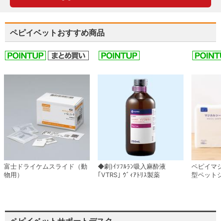
ペピイベットおすすめ商品
富士ドライケムスライド（動
◆劇)ｲｿﾌﾙﾗﾝ吸入麻酔液
ペピイマ
物用）
｢VTRS｣ ｳﾞｨｱﾄﾘｽ製薬
型ペット
ペピイベットサポートデスク