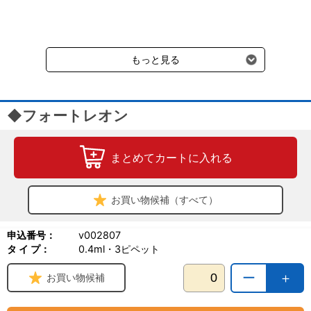
だきます。（沖縄、小笠原諸島以外）
要冷蔵の液剤・薬品の沖縄県及び小笠原諸島へのお届けには、通常
送料660円（税込）に加えて別途クール便代990円（税込）を申し
受けます。
もっと見る
◆フォートレオン
まとめてカートに入れる
お買い物候補（すべて）
申込番号：
v002807
タ イ プ：
0.4ml・3ピペット
ー
＋
お買い物候補