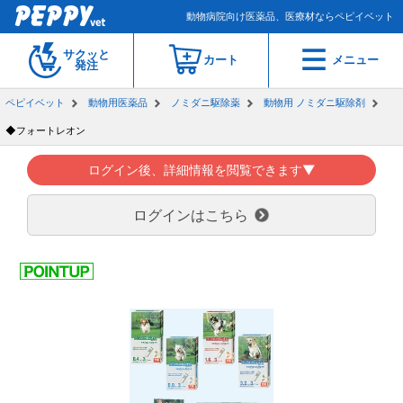
動物病院向け医薬品、医療材ならペピイベット
サクッと
カート
メニュー
発注
ペピイベット
動物用医薬品
ノミダニ駆除薬
動物用 ノミダニ駆除剤
◆フォートレオン
ログイン後、詳細情報を閲覧できます▼
ログインはこちら