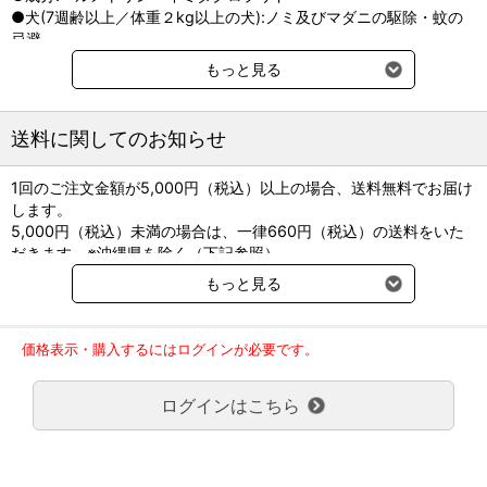
●犬(7週齢以上／体重２kg以上の犬):ノミ及びマダニの駆除・蚊の
忌避
もっと見る
【用法・用量】
体重1kg当たりイミダクロプリド10mg及びペルメトリン50mgを基
送料に関してのお知らせ
準量とした以下の投与量を、犬の肩甲骨間の被毛を分け、容器の先
端を皮膚に付けて滴下する。なお、4.0mLピペットあるいはそれ以
1回のご注文金額が5,000円（税込）以上の場合、送料無料でお届け
上の量を組み合わせて投与する場合は、数カ所に分けて滴下する。
します。
◆2kg以上 4kg未満／0.4mL ピペット1個全量
5,000円（税込）未満の場合は、一律660円（税込）の送料をいた
◆4kg以上 8kg未満／0.8mL ピペット1個全量
だきます。※沖縄県を除く（下記参照）
◆8kg以上 16kg未満／1.6mL ピペット1個全量
※2017年11月14日（火）より沖縄県へのお届けにつきましては、1
◆16kg以上 32kg未満／3.2mL ピペット1個全量
もっと見る
回のご注文金額（税込）が、30,000円以上で配送無料となります。
◆32kg以上 40kg未満／4.0mL ピペット1個全量
30,000円未満の場合、1,800円（税込）の送料をいただきます。
◆40kg以上／適切なピペットの組み合わせ
ご了承のほどよろしくお願い致します。
価格表示・購入するにはログインが必要です。
弊社都合でお届けが２回以上に分かれる場合の送料負担は、１回分
のみで新たな送料は発生しません。
ログインはこちら
大型商品送料が必要な商品をご注文の場合は、大型商品送料のみご
負担頂きます。
通常送料660円はかかりません。
クール便の商品につきましては、一律220円のクール便送料をいた