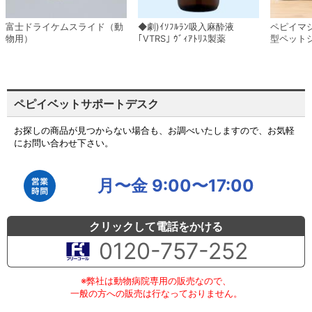
富士ドライケムスライド（動
◆劇)ｲｿﾌﾙﾗﾝ吸入麻酔液
ペピイマ
物用）
｢VTRS｣ ｳﾞｨｱﾄﾘｽ製薬
型ペット
ペピイベットサポートデスク
お探しの商品が見つからない場合も、お調べいたしますので、お気軽
にお問い合わせ下さい。
月〜金 9:00〜17:00
クリックして電話をかける
0120-757-252
※弊社は動物病院専用の販売なので、
一般の方への販売は行なっておりません。