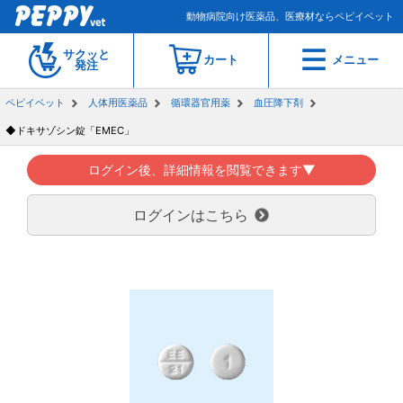
動物病院向け医薬品、医療材ならペピイベット
サクッと
カート
メニュー
発注
ペピイベット
人体用医薬品
循環器官用薬
血圧降下剤
◆ドキサゾシン錠「EMEC」
ログイン後、詳細情報を閲覧できます▼
ログインはこちら