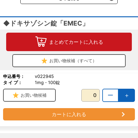
◆ドキサゾシン錠「EMEC」
まとめてカートに入れる
お買い物候補（すべて）
申込番号：
v022945
タ イ プ：
1mg・100錠
ー
＋
お買い物候補
カートに入れる