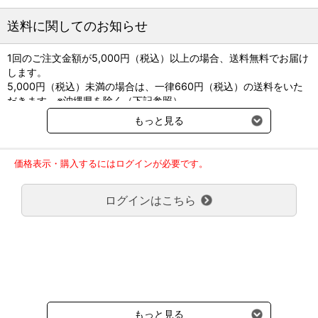
開封後湿気を避けて保存すること。
送料に関してのお知らせ
1回のご注文金額が5,000円（税込）以上の場合、送料無料でお届け
します。
5,000円（税込）未満の場合は、一律660円（税込）の送料をいた
だきます。※沖縄県を除く（下記参照）
※2017年11月14日（火）より沖縄県へのお届けにつきましては、1
もっと見る
回のご注文金額（税込）が、30,000円以上で配送無料となります。
30,000円未満の場合、1,800円（税込）の送料をいただきます。
ご了承のほどよろしくお願い致します。
価格表示・購入するにはログインが必要です。
弊社都合でお届けが２回以上に分かれる場合の送料負担は、１回分
のみで新たな送料は発生しません。
ログインはこちら
大型商品送料が必要な商品をご注文の場合は、大型商品送料のみご
負担頂きます。
通常送料660円はかかりません。
クール便の商品につきましては、一律220円のクール便送料をいた
だきます。（沖縄、小笠原諸島以外）
要冷蔵の液剤・薬品の沖縄県及び小笠原諸島へのお届けには、通常
送料660円（税込）に加えて別途クール便代990円（税込）を申し
受けます。
もっと見る