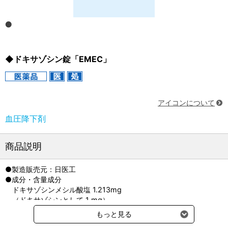
◆ドキサゾシン錠「EMEC」
アイコンについて
血圧降下剤
商品説明
●製造販売元：日医工
●成分・含量成分
ドキサゾシンメシル酸塩 1.213mg
（ドキサゾシンとして 1 mg）
●外観性状：白色の割線入りの素錠
もっと見る
●貯法：：室温保存