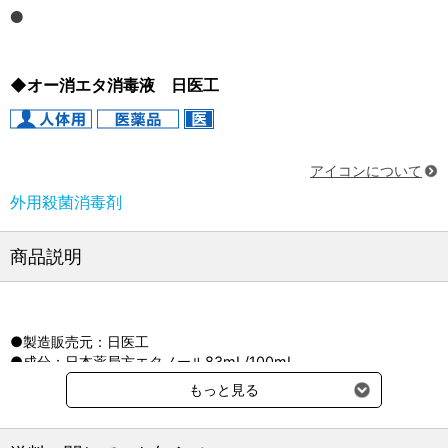
◆オー消エタ消毒液 日医工
アイコンについて
外用殺菌消毒剤
商品説明
●製造販売元：日医工
●成分：日本薬局方エタノール83mL/100mL
添加物 ユーカリ油
もっと見る
●剤形：無色澄明の液
●効能・効果：手指・皮膚の消毒、手術部位（手術野）の皮膚消
毒、医療機器の消毒