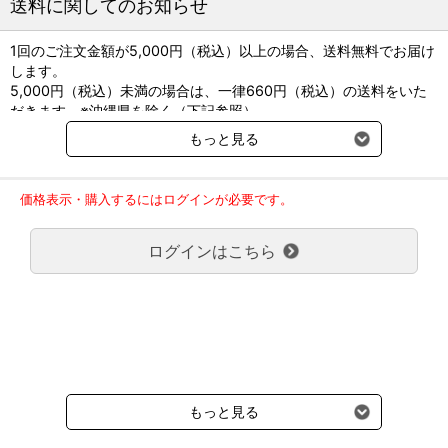
送料に関してのお知らせ
●貯法：遮光、火気を避け、室温保存（気密容器）
1回のご注文金額が5,000円（税込）以上の場合、送料無料でお届け
詰替えに便利!!空スプレーボトルのご購入はこちらから
します。
空スプレーボトル
5,000円（税込）未満の場合は、一律660円（税込）の送料をいた
だきます。※沖縄県を除く（下記参照）
※2017年11月14日（火）より沖縄県へのお届けにつきましては、1
受付等での手指消毒に
もっと見る
回のご注文金額（税込）が、30,000円以上で配送無料となります。
アルコールスタンド
30,000円未満の場合、1,800円（税込）の送料をいただきます。
ご了承のほどよろしくお願い致します。
価格表示・購入するにはログインが必要です。
弊社都合でお届けが２回以上に分かれる場合の送料負担は、１回分
のみで新たな送料は発生しません。
ログインはこちら
大型商品送料が必要な商品をご注文の場合は、大型商品送料のみご
負担頂きます。
通常送料660円はかかりません。
クール便の商品につきましては、一律220円のクール便送料をいた
だきます。（沖縄、小笠原諸島以外）
要冷蔵の液剤・薬品の沖縄県及び小笠原諸島へのお届けには、通常
送料660円（税込）に加えて別途クール便代990円（税込）を申し
受けます。
もっと見る