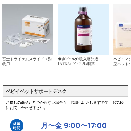
富士ドライケムスライド（動
◆劇)ｲｿﾌﾙﾗﾝ吸入麻酔液
ペピイマ
物用）
｢VTRS｣ ｳﾞｨｱﾄﾘｽ製薬
型ペット
ペピイベットサポートデスク
お探しの商品が見つからない場合も、お調べいたしますので、お気軽
にお問い合わせ下さい。
月〜金 9:00〜17:00