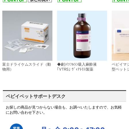
富士ドライケムスライド（動
◆劇)ｲｿﾌﾙﾗﾝ吸入麻酔液
ペピイマ
物用）
｢VTRS｣ ｳﾞｨｱﾄﾘｽ製薬
型ペット
ペピイベットサポートデスク
お探しの商品が見つからない場合も、お調べいたしますので、お気軽
にお問い合わせ下さい。