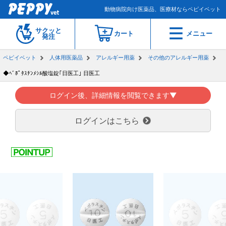
動物病院向け医薬品、医療材ならペピイベット
サクッと
カート
メニュー
発注
ペピイベット
人体用医薬品
アレルギー用薬
その他のアレルギー用薬
◆ﾍﾞﾎﾟﾀｽﾁﾝﾒｼﾙ酸塩錠｢日医工｣ 日医工
ログイン後、詳細情報を閲覧できます▼
ログインはこちら