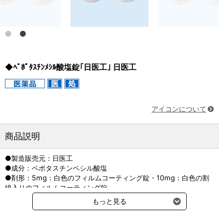
◆ﾍﾞﾎﾟﾀｽﾁﾝﾒｼﾙ酸塩錠｢日医工｣ 日医工
アイコンについて
商品説明
●製造販売元：日医工
●成分：ベポタスチンベシル酸塩
●剤形：5mg：白色のフィルムコーティング錠・10mg：白色の割
線入りのフィルムコーティング錠
●貯法：室温保存，開封後は湿気を避けて保存すること
もっと見る