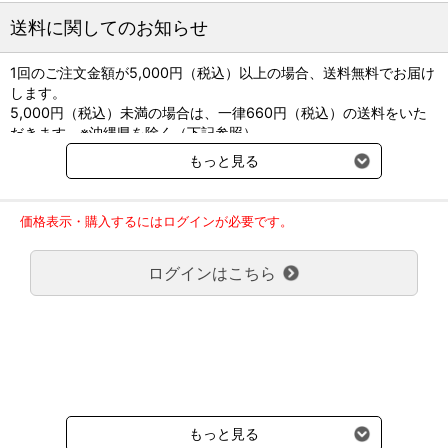
送料に関してのお知らせ
1回のご注文金額が5,000円（税込）以上の場合、送料無料でお届け
します。
5,000円（税込）未満の場合は、一律660円（税込）の送料をいた
だきます。※沖縄県を除く（下記参照）
※2017年11月14日（火）より沖縄県へのお届けにつきましては、1
もっと見る
回のご注文金額（税込）が、30,000円以上で配送無料となります。
30,000円未満の場合、1,800円（税込）の送料をいただきます。
ご了承のほどよろしくお願い致します。
価格表示・購入するにはログインが必要です。
弊社都合でお届けが２回以上に分かれる場合の送料負担は、１回分
のみで新たな送料は発生しません。
ログインはこちら
大型商品送料が必要な商品をご注文の場合は、大型商品送料のみご
負担頂きます。
通常送料660円はかかりません。
クール便の商品につきましては、一律220円のクール便送料をいた
だきます。（沖縄、小笠原諸島以外）
要冷蔵の液剤・薬品の沖縄県及び小笠原諸島へのお届けには、通常
送料660円（税込）に加えて別途クール便代990円（税込）を申し
受けます。
もっと見る