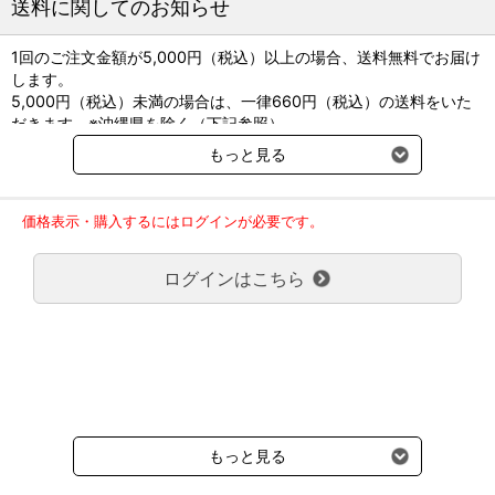
送料に関してのお知らせ
1回のご注文金額が5,000円（税込）以上の場合、送料無料でお届け
します。
5,000円（税込）未満の場合は、一律660円（税込）の送料をいた
だきます。※沖縄県を除く（下記参照）
※2017年11月14日（火）より沖縄県へのお届けにつきましては、1
もっと見る
回のご注文金額（税込）が、30,000円以上で配送無料となります。
30,000円未満の場合、1,800円（税込）の送料をいただきます。
ご了承のほどよろしくお願い致します。
価格表示・購入するにはログインが必要です。
弊社都合でお届けが２回以上に分かれる場合の送料負担は、１回分
のみで新たな送料は発生しません。
ログインはこちら
大型商品送料が必要な商品をご注文の場合は、大型商品送料のみご
負担頂きます。
通常送料660円はかかりません。
クール便の商品につきましては、一律220円のクール便送料をいた
だきます。（沖縄、小笠原諸島以外）
要冷蔵の液剤・薬品の沖縄県及び小笠原諸島へのお届けには、通常
送料660円（税込）に加えて別途クール便代990円（税込）を申し
受けます。
もっと見る