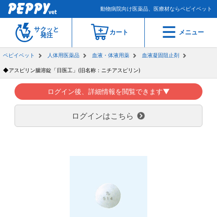
動物病院向け医薬品、医療材ならペピイベット
サクッと
カート
メニュー
発注
ペピイベット
人体用医薬品
血液・体液用薬
血液凝固阻止剤
◆アスピリン腸溶錠「日医工」(旧名称：ニチアスピリン)
ログイン後、詳細情報を閲覧できます▼
ログインはこちら