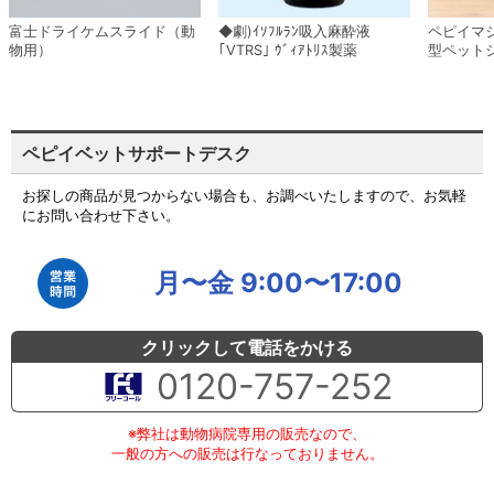
富士ドライケムスライド（動
◆劇)ｲｿﾌﾙﾗﾝ吸入麻酔液
ペピイマ
物用）
｢VTRS｣ ｳﾞｨｱﾄﾘｽ製薬
型ペット
ペピイベットサポートデスク
お探しの商品が見つからない場合も、お調べいたしますので、お気軽
にお問い合わせ下さい。
月〜金 9:00〜17:00
クリックして電話をかける
0120-757-252
※弊社は動物病院専用の販売なので、
一般の方への販売は行なっておりません。