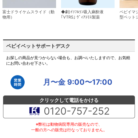
富士ドライケムスライド（動
◆劇)ｲｿﾌﾙﾗﾝ吸入麻酔液
ペピイマ
物用）
｢VTRS｣ ｳﾞｨｱﾄﾘｽ製薬
型ペット
ペピイベットサポートデスク
お探しの商品が見つからない場合も、お調べいたしますので、お気軽
にお問い合わせ下さい。
月〜金 9:00〜17:00
クリックして電話をかける
0120-757-252
※弊社は動物病院専用の販売なので、
一般の方への販売は行なっておりません。