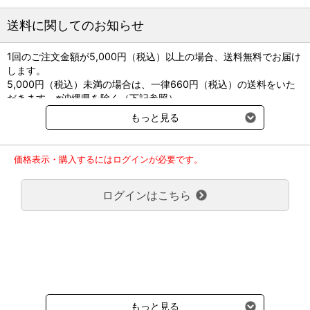
＜製剤サイズ＞
送料に関してのお知らせ
直径8.0(mm)/厚さ3.4(mm)/重量190(mg)
1回のご注文金額が5,000円（税込）以上の場合、送料無料でお届け
します。
5,000円（税込）未満の場合は、一律660円（税込）の送料をいた
だきます。※沖縄県を除く（下記参照）
※2017年11月14日（火）より沖縄県へのお届けにつきましては、1
もっと見る
回のご注文金額（税込）が、30,000円以上で配送無料となります。
30,000円未満の場合、1,800円（税込）の送料をいただきます。
ご了承のほどよろしくお願い致します。
価格表示・購入するにはログインが必要です。
弊社都合でお届けが２回以上に分かれる場合の送料負担は、１回分
のみで新たな送料は発生しません。
ログインはこちら
大型商品送料が必要な商品をご注文の場合は、大型商品送料のみご
負担頂きます。
通常送料660円はかかりません。
クール便の商品につきましては、一律220円のクール便送料をいた
だきます。（沖縄、小笠原諸島以外）
要冷蔵の液剤・薬品の沖縄県及び小笠原諸島へのお届けには、通常
送料660円（税込）に加えて別途クール便代990円（税込）を申し
受けます。
もっと見る