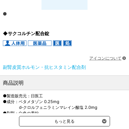
◆サクコルチン配合錠
アイコンについて
副腎皮質ホルモン・抗ヒスタミン配合剤
商品説明
●製造販売元：日医工
●成分：ベタメタゾン 0.25mg
d‐クロルフェニラミンマレイン酸塩 2.0mg
●剤型：白色の素錠
●先発品名：セレスタミン配合錠
もっと見る
●貯法：室温保存、遮光保存